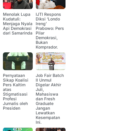
Menolak Lupa
IJTI Respons
Kudatuli:
Diksi ‘Londo
Menjaga Nyala
Ireng’
Api Demokrasi
Prabowo: Pers
dari Samarinda
Pilar
Demokrasi,
Bukan
Komprador.
Pernyataan
Job Fair Batch
Sikap Koalisi
II Unmul
Pers Kaltim
Digelar Akhir
atas
Juli,
Stigmatisasi
Mahasiswa
Profesi
dan Fresh
Jurnalis oleh
Graduate
Presiden
Jangan
Lewatkan
Kesempatan
Ini.