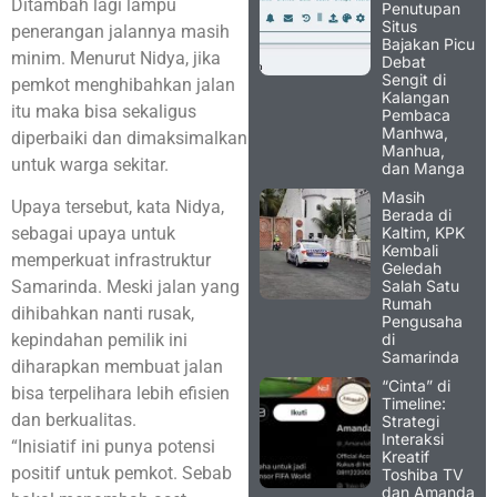
Ditambah lagi lampu
Penutupan
Situs
penerangan jalannya masih
Bajakan Picu
minim. Menurut Nidya, jika
Debat
Sengit di
pemkot menghibahkan jalan
Kalangan
itu maka bisa sekaligus
Pembaca
Manhwa,
diperbaiki dan dimaksimalkan
Manhua,
untuk warga sekitar.
dan Manga
Masih
Upaya tersebut, kata Nidya,
Berada di
Kaltim, KPK
sebagai upaya untuk
Kembali
memperkuat infrastruktur
Geledah
Salah Satu
Samarinda. Meski jalan yang
Rumah
dihibahkan nanti rusak,
Pengusaha
di
kepindahan pemilik ini
Samarinda
diharapkan membuat jalan
“Cinta” di
bisa terpelihara lebih efisien
Timeline:
dan berkualitas.
Strategi
Interaksi
“Inisiatif ini punya potensi
Kreatif
positif untuk pemkot. Sebab
Toshiba TV
dan Amanda