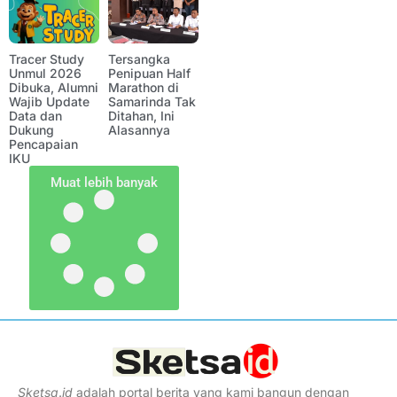
Tracer Study
Tersangka
Unmul 2026
Penipuan Half
Dibuka, Alumni
Marathon di
Wajib Update
Samarinda Tak
Data dan
Ditahan, Ini
Dukung
Alasannya
Pencapaian
IKU
Muat lebih banyak
Sketsa
.
id
adalah portal berita yang kami bangun dengan