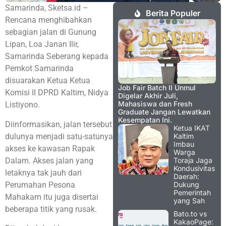
Samarinda, Sketsa.id –
Berita Populer
Rencana menghibahkan
sebagian jalan di Gunung
Lipan, Loa Janan Ilir,
Samarinda Seberang kepada
Pemkot Samarinda
disuarakan Ketua Ketua
Job Fair Batch II Unmul
Komisi II DPRD Kaltim, Nidya
Digelar Akhir Juli,
Mahasiswa dan Fresh
Listiyono.
Graduate Jangan Lewatkan
Kesempatan Ini.
Diinformasikan, jalan tersebut
Ketua IKAT
dulunya menjadi satu-satunya
Kaltim
Imbau
akses ke kawasan Rapak
Warga
Dalam. Akses jalan yang
Toraja Jaga
Kondusivitas
letaknya tak jauh dari
Daerah:
Perumahan Pesona
Dukung
Pemerintah
Mahakam itu juga disertai
yang Sah
beberapa titik yang rusak.
Bato.to vs
KakaoPage: