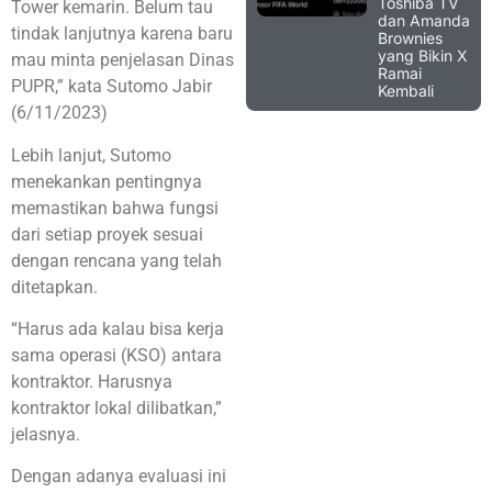
Toshiba TV
Tower kemarin. Belum tau
dan Amanda
tindak lanjutnya karena baru
Brownies
yang Bikin X
mau minta penjelasan Dinas
Ramai
PUPR,” kata Sutomo Jabir
Kembali
(6/11/2023)
Lebih lanjut, Sutomo
menekankan pentingnya
memastikan bahwa fungsi
dari setiap proyek sesuai
dengan rencana yang telah
ditetapkan.
“Harus ada kalau bisa kerja
sama operasi (KSO) antara
kontraktor. Harusnya
kontraktor lokal dilibatkan,”
jelasnya.
Dengan adanya evaluasi ini