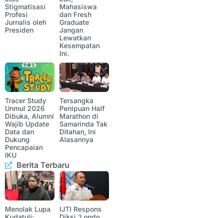
Stigmatisasi
Mahasiswa
Profesi
dan Fresh
Jurnalis oleh
Graduate
Presiden
Jangan
Lewatkan
Kesempatan
Ini.
Tracer Study
Tersangka
Unmul 2026
Penipuan Half
Dibuka, Alumni
Marathon di
Wajib Update
Samarinda Tak
Data dan
Ditahan, Ini
Dukung
Alasannya
Pencapaian
IKU
Berita Terbaru
Menolak Lupa
IJTI Respons
Kudatuli:
Diksi ‘Londo