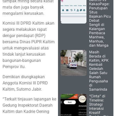
tampak miring secara kasat
KakaoPage:
mata dan juga banyak
Penutupan
Situs
mengalami kerusakan.
Bajakan Picu
Debat
Komisi III DPRD Kaltim akan
Sengit di
Kalangan
segera melakukan rapat
Pembaca
dengar pendapat (RDP)
Manhwa,
Manhua,
bersama Dinas PUPR Kaltim
dan Manga
untuk mengevaluasi atas
Masih
tindak lanjut kerusakan
Berada di
Kaltim, KPK
bangunan-bangunan
Kembali
Pemprov itu.
Geledah
Salah Satu
Demikian diungkapkan
Rumah
Pengusaha
Anggota Komisi III DPRD
di
Kaltim, Sutomo Jabir.
Samarinda
“Cinta” di
“Terkait tinjauan lapangan ke
Timeline:
Strategi
Gedung Inspektorat Daerah
Interaksi
Kaltim dan Kadrie Oening
Kreatif