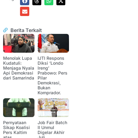
Berita Terkait
Menolak Lupa
IJTI Respons
Kudatuli:
Diksi ‘Londo
Menjaga Nyala
Ireng’
Api Demokrasi
Prabowo: Pers
dari Samarinda
Pilar
Demokrasi,
Bukan
Komprador.
Pernyataan
Job Fair Batch
Sikap Koalisi
II Unmul
Pers Kaltim
Digelar Akhir
atas
Juli,