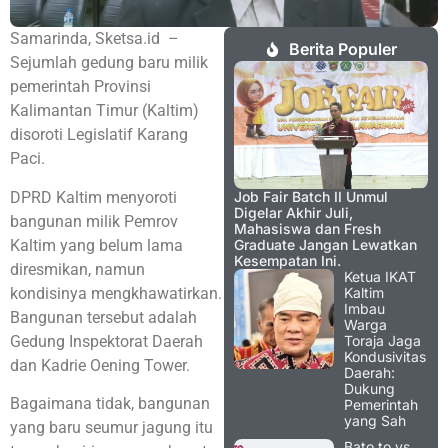
Samarinda, Sketsa.id –
Berita Populer
Sejumlah gedung baru milik
pemerintah Provinsi
Kalimantan Timur (Kaltim)
disoroti Legislatif Karang
Paci.
DPRD Kaltim menyoroti
Job Fair Batch II Unmul
Digelar Akhir Juli,
bangunan milik Pemrov
Mahasiswa dan Fresh
Kaltim yang belum lama
Graduate Jangan Lewatkan
Kesempatan Ini.
diresmikan, namun
Ketua IKAT
kondisinya mengkhawatirkan.
Kaltim
Imbau
Bangunan tersebut adalah
Warga
Gedung Inspektorat Daerah
Toraja Jaga
Kondusivitas
dan Kadrie Oening Tower.
Daerah:
Dukung
Bagaimana tidak, bangunan
Pemerintah
yang Sah
yang baru seumur jagung itu
Bato.to vs