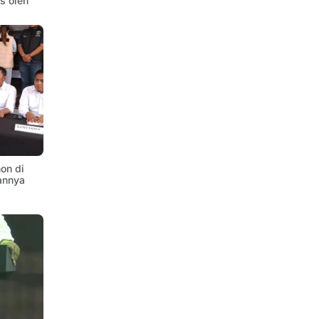
is oleh
on di
annya