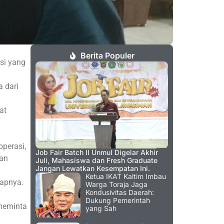
Berita Populer
si yang
 dari
at
perasi,
Job Fair Batch II Unmul Digelar Akhir
kan
Juli, Mahasiswa dan Fresh Graduate
Jangan Lewatkan Kesempatan Ini.
Ketua IKAT Kaltim Imbau
kapnya.
Warga Toraja Jaga
Kondusivitas Daerah:
Dukung Pemerintah
meminta
yang Sah