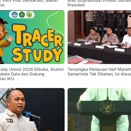
 Pers Pilar Demokrasi, Bukan
atas Stigmatisasi Profesi Jurnal
or.
Presiden
Study Unmul 2026 Dibuka, Alumni
Tersangka Penipuan Half Marath
pdate Data dan Dukung
Samarinda Tak Ditahan, Ini Alas
ian IKU