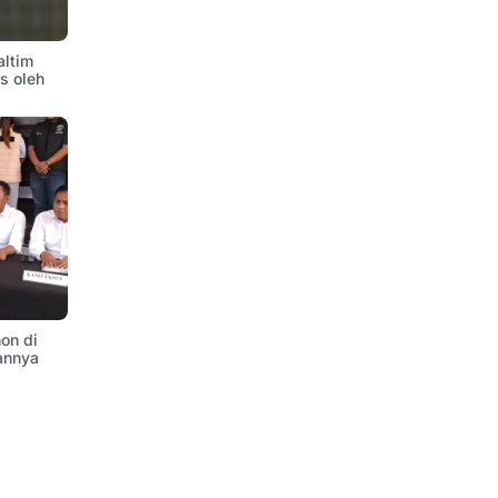
altim
is oleh
on di
annya