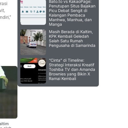
Bato.to vs KakaoPage:
rasi
Penutupan Situs Bajakan
it,
Picu Debat Sengit di
Kalangan Pembaca
diri,”
Manhwa, Manhua, dan
Manga
Masih Berada di Kaltim,
KPK Kembali Geledah
Salah Satu Rumah
Pengusaha di Samarinda
“Cinta” di Timeline:
Strategi Interaksi Kreatif
Toshiba TV dan Amanda
Brownies yang Bikin X
Ramai Kembali
altim