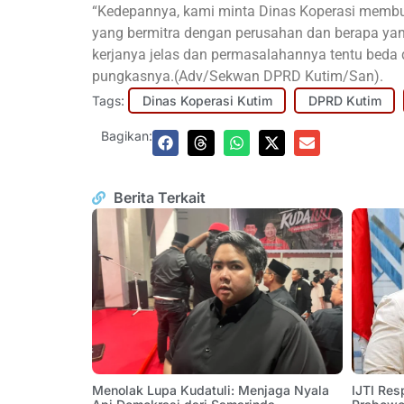
“Kedepannya, kami minta Dinas Koperasi membua
yang bermitra dengan perusahan dan berapa yang
kerjanya jelas dan permasalahannya tentu beda 
pungkasnya.(Adv/Sekwan DPRD Kutim/San).
Tags:
Dinas Koperasi Kutim
DPRD Kutim
Bagikan:
Berita Terkait
Menolak Lupa Kudatuli: Menjaga Nyala
IJTI Res