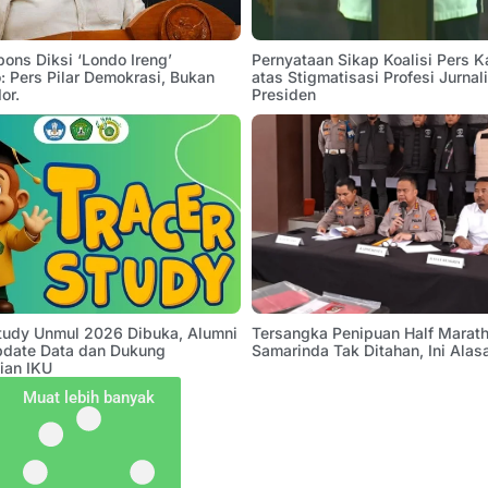
pons Diksi ‘Londo Ireng’
Pernyataan Sikap Koalisi Pers K
 Pers Pilar Demokrasi, Bukan
atas Stigmatisasi Profesi Jurnal
or.
Presiden
Study Unmul 2026 Dibuka, Alumni
Tersangka Penipuan Half Marath
pdate Data dan Dukung
Samarinda Tak Ditahan, Ini Alas
ian IKU
Muat lebih banyak