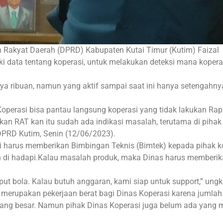
n Rakyat Daerah (DPRD) Kabupaten Kutai Timur (Kutim) Faizal
 data tentang koperasi, untuk melakukan deteksi mana kopera
a ribuan, namun yang aktif sampai saat ini hanya setengahnya
operasi bisa pantau langsung koperasi yang tidak lakukan Rap
kan RAT kan itu sudah ada indikasi masalah, terutama di pihak
DPRD Kutim, Senin (12/06/2023).
harus memberikan Bimbingan Teknis (Bimtek) kepada pihak ko
h di hadapi.Kalau masalah produk, maka Dinas harus memberi
ut bola. Kalau butuh anggaran, kami siap untuk support,” ung
 merupakan pekerjaan berat bagi Dinas Koperasi karena jumlah
ng besar. Namun pihak Dinas Koperasi juga belum ada yang 