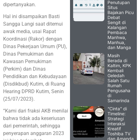
Penutupan
dipertanyakan.
Situs
Bajakan Picu
Hal ini disampaikan Basti
Debat
Sengit di
Sangga Langi saat ditemui
Kalangan
awak media, usai Rapat
Pembaca
Manhwa,
Koordinasi (Rakor) dengan
Manhua,
Dinas Pekerjaan Umum (PU),
dan Manga
Dinas Pemukiman dan
Masih
Berada di
Kawasan Pemukiman
Kaltim, KPK
(Perkim) dan Dinas
Kembali
Geledah
Pendidikan dan Kebudayaan
Salah Satu
(Disdikbud) Kutim, di Ruang
Rumah
Pengusaha
Hearing DPRD Kutim, Senin
di
(25/07/2023).
Samarinda
“Cinta” di
“Kami dari fraksi AKB menilai
Timeline:
bahwa tidak ada keseriusan
Strategi
Interaksi
dari pemerintah, sehingga
Kreatif
penyerapan anggaran 2023
Toshiba TV
dan Amanda