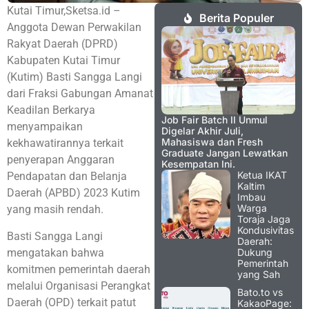
Kutai Timur,Sketsa.id –
Berita Populer
Anggota Dewan Perwakilan
Rakyat Daerah (DPRD)
Kabupaten Kutai Timur
(Kutim) Basti Sangga Langi
dari Fraksi Gabungan Amanat
Keadilan Berkarya
Job Fair Batch II Unmul
menyampaikan
Digelar Akhir Juli,
Mahasiswa dan Fresh
kekhawatirannya terkait
Graduate Jangan Lewatkan
penyerapan Anggaran
Kesempatan Ini.
Ketua IKAT
Pendapatan dan Belanja
Kaltim
Daerah (APBD) 2023 Kutim
Imbau
Warga
yang masih rendah.
Toraja Jaga
Kondusivitas
Basti Sangga Langi
Daerah:
mengatakan bahwa
Dukung
Pemerintah
komitmen pemerintah daerah
yang Sah
melalui Organisasi Perangkat
Bato.to vs
Daerah (OPD) terkait patut
KakaoPage: