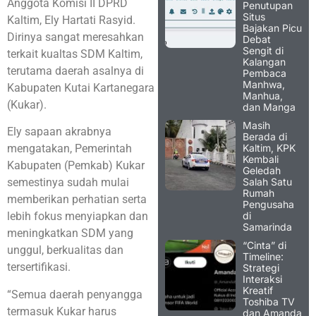
Anggota Komisi II DPRD
Penutupan
Situs
Kaltim, Ely Hartati Rasyid.
Bajakan Picu
Dirinya sangat meresahkan
Debat
Sengit di
terkait kualtas SDM Kaltim,
Kalangan
terutama daerah asalnya di
Pembaca
Manhwa,
Kabupaten Kutai Kartanegara
Manhua,
(Kukar).
dan Manga
Masih
Ely sapaan akrabnya
Berada di
Kaltim, KPK
mengatakan, Pemerintah
Kembali
Kabupaten (Pemkab) Kukar
Geledah
Salah Satu
semestinya sudah mulai
Rumah
memberikan perhatian serta
Pengusaha
di
lebih fokus menyiapkan dan
Samarinda
meningkatkan SDM yang
“Cinta” di
unggul, berkualitas dan
Timeline:
tersertifikasi.
Strategi
Interaksi
Kreatif
“Semua daerah penyangga
Toshiba TV
termasuk Kukar harus
dan Amanda