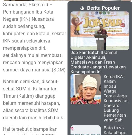
Samarinda, Sketsa.id –
Berita Populer
Pembangunan Ibu Kota
Negara (IKN) Nusantara
sudah berlangsung,
kabupaten dan kota di sekitar
IKN sudah selayaknya
mempersiapkan diri,
Job Fair Batch II Unmul
setidaknya mulai membuat
Digelar Akhir Juli,
Mahasiswa dan Fresh
rencana hingga menyiapkan
Graduate Jangan Lewatkan
sumber daya manusia (SDM)
Kesempatan Ini.
Ketua IKAT
Namun demikian, disebut-
Kaltim
Imbau
sebut SDM di Kalimantan
Warga
Timur (Kaltim) dianggap
Toraja Jaga
Kondusivitas
belum memenuhi harapan,
Daerah:
alias secara kualitas SDM
Dukung
Pemerintah
daerah lain masih lebih baik.
yang Sah
Bato.to vs
Hal tersebut disampaikan
KakaoPage: