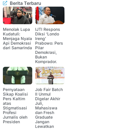
Berita Terbaru
Menolak Lupa
IJTI Respons
Kudatuli:
Diksi ‘Londo
Menjaga Nyala
Ireng’
Api Demokrasi
Prabowo: Pers
dari Samarinda
Pilar
Demokrasi,
Bukan
Komprador.
Pernyataan
Job Fair Batch
Sikap Koalisi
II Unmul
Pers Kaltim
Digelar Akhir
atas
Juli,
Stigmatisasi
Mahasiswa
Profesi
dan Fresh
Jurnalis oleh
Graduate
Presiden
Jangan
Lewatkan