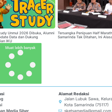
Study Unmul 2026 Dibuka, Alumni
Tersangka Penipuan Half Marath
pdate Data dan Dukung
Samarinda Tak Ditahan, Ini Alas
ian IKU
Muat lebih banyak
asi
Alamat Redaksi
ng
Jalan Lubuk Sawa, Kelur
si
Kota Samarinda (75117)
an Media Siber
sketsamedia@gmail.com