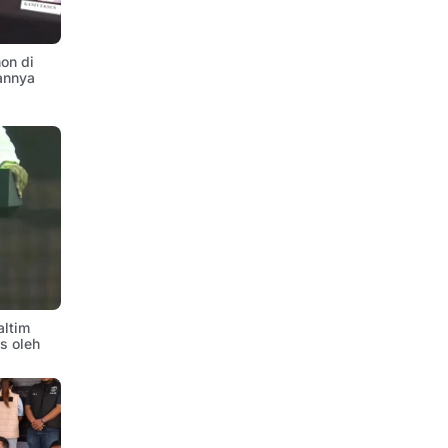
on di
annya
altim
is oleh