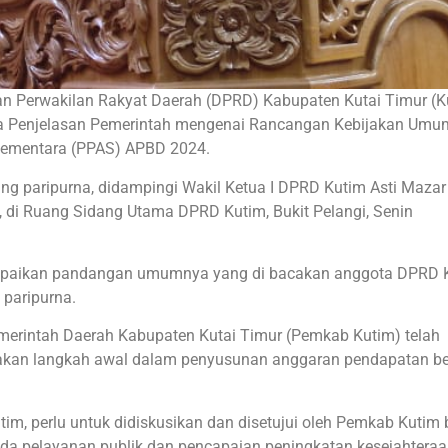
wan Perwakilan Rakyat Daerah (DPRD) Kabupaten Kutai Timur (K
 Penjelasan Pemerintah mengenai Rancangan Kebijakan Umu
 Sementara (PPAS) APBD 2024.
g paripurna, didampingi Wakil Ketua I DPRD Kutim Asti Mazar
g, di Ruang Sidang Utama DPRD Kutim, Bukit Pelangi, Senin
ampaikan pandangan umumnya yang di bacakan anggota DPRD 
 paripurna.
rintah Daerah Kabupaten Kutai Timur (Pemkab Kutim) telah
akan langkah awal dalam penyusunan anggaran pendapatan be
m, perlu untuk didiskusikan dan disetujui oleh Pemkab Kutim
ada pelayanan publik dan pencapaian peningkatan kesejahtera