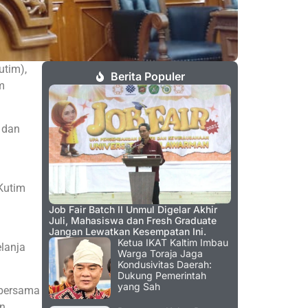
utim),
Berita Populer
m
 dan
Kutim
Job Fair Batch II Unmul Digelar Akhir
Juli, Mahasiswa dan Fresh Graduate
Jangan Lewatkan Kesempatan Ini.
Ketua IKAT Kaltim Imbau
lanja
Warga Toraja Jaga
Kondusivitas Daerah:
Dukung Pemerintah
yang Sah
 bersama
an