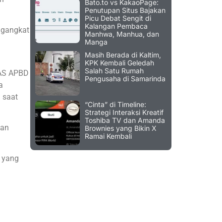
Bato.to vs KakaoPage:
Penutupan Situs Bajakan
Picu Debat Sengit di
Kalangan Pembaca
ngangkat
Manhwa, Manhua, dan
Manga
Masih Berada di Kaltim,
KPK Kembali Geledah
Salah Satu Rumah
PAS APBD
Pengusaha di Samarinda
a
 saat
“Cinta” di Timeline:
Strategi Interaksi Kreatif
Toshiba TV dan Amanda
dan
Brownies yang Bikin X
Ramai Kembali
 yang