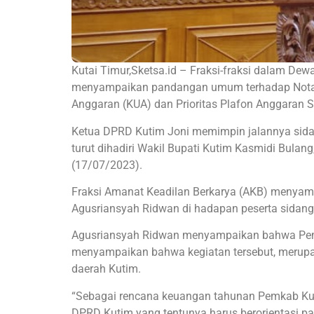
Kutai Timur,Sketsa.id – Fraksi-fraksi dalam De
menyampaikan pandangan umum terhadap Nota
Anggaran (KUA) dan Prioritas Plafon Anggaran
Ketua DPRD Kutim Joni memimpin jalannya sidan
turut dihadiri Wakil Bupati Kutim Kasmidi Bulan
(17/07/2023).
Fraksi Amanat Keadilan Berkarya (AKB) meny
Agusriansyah Ridwan di hadapan peserta sidang
Agusriansyah Ridwan menyampaikan bahwa Peme
menyampaikan bahwa kegiatan tersebut, merup
daerah Kutim.
“Sebagai rencana keuangan tahunan Pemkab Kuti
DPRD Kutim yang tentunya harus berorientasi p