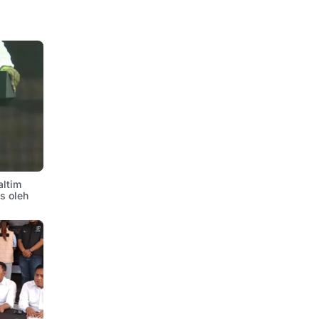
altim
is oleh