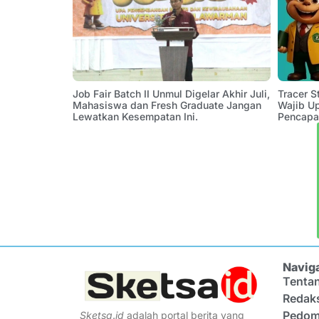
Job Fair Batch II Unmul Digelar Akhir Juli,
Tracer 
Mahasiswa dan Fresh Graduate Jangan
Wajib U
Lewatkan Kesempatan Ini.
Pencapa
Navig
Tenta
Redak
Pedom
Sketsa
.
id
adalah portal berita yang