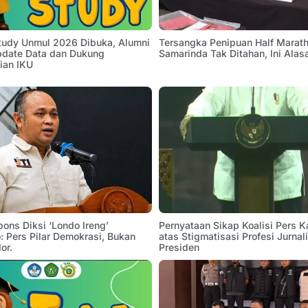
Study Unmul 2026 Dibuka, Alumni
Tersangka Penipuan Half Marath
pdate Data dan Dukung
Samarinda Tak Ditahan, Ini Alas
ian IKU
pons Diksi ‘Londo Ireng’
Pernyataan Sikap Koalisi Pers K
 Pers Pilar Demokrasi, Bukan
atas Stigmatisasi Profesi Jurnal
or.
Presiden