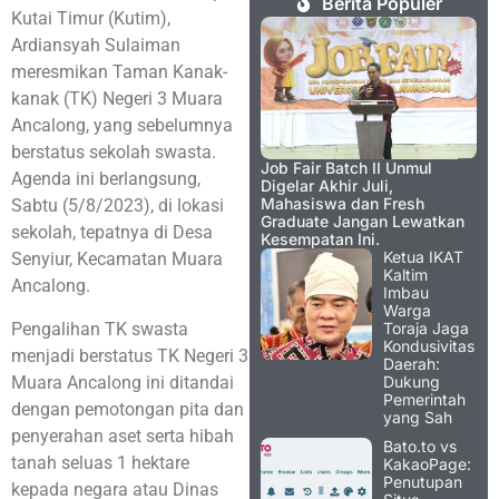
Berita Populer
Kutai Timur (Kutim),
Ardiansyah Sulaiman
meresmikan Taman Kanak-
kanak (TK) Negeri 3 Muara
Ancalong, yang sebelumnya
berstatus sekolah swasta.
Job Fair Batch II Unmul
Agenda ini berlangsung,
Digelar Akhir Juli,
Mahasiswa dan Fresh
Sabtu (5/8/2023), di lokasi
Graduate Jangan Lewatkan
sekolah, tepatnya di Desa
Kesempatan Ini.
Ketua IKAT
Senyiur, Kecamatan Muara
Kaltim
Ancalong.
Imbau
Warga
Pengalihan TK swasta
Toraja Jaga
Kondusivitas
menjadi berstatus TK Negeri 3
Daerah:
Muara Ancalong ini ditandai
Dukung
Pemerintah
dengan pemotongan pita dan
yang Sah
penyerahan aset serta hibah
Bato.to vs
tanah seluas 1 hektare
KakaoPage:
Penutupan
kepada negara atau Dinas