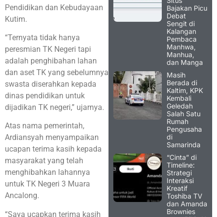
Situs
Pendidikan dan Kebudayaan
Bajakan Picu
Debat
Kutim.
Sengit di
Kalangan
“Ternyata tidak hanya
Pembaca
Manhwa,
peresmian TK Negeri tapi
Manhua,
adalah penghibahan lahan
dan Manga
dan aset TK yang sebelumnya
Masih
Berada di
swasta diserahkan kepada
Kaltim, KPK
dinas pendidikan untuk
Kembali
Geledah
dijadikan TK negeri,” ujarnya.
Salah Satu
Rumah
Atas nama pemerintah,
Pengusaha
di
Ardiansyah menyampaikan
Samarinda
ucapan terima kasih kepada
“Cinta” di
masyarakat yang telah
Timeline:
menghibahkan lahannya
Strategi
Interaksi
untuk TK Negeri 3 Muara
Kreatif
Ancalong.
Toshiba TV
dan Amanda
Brownies
“Saya ucapkan terima kasih