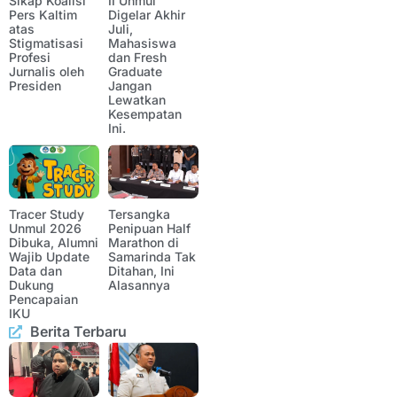
Sikap Koalisi
II Unmul
Pers Kaltim
Digelar Akhir
atas
Juli,
Stigmatisasi
Mahasiswa
Profesi
dan Fresh
Jurnalis oleh
Graduate
Presiden
Jangan
Lewatkan
Kesempatan
Ini.
Tracer Study
Tersangka
Unmul 2026
Penipuan Half
Dibuka, Alumni
Marathon di
Wajib Update
Samarinda Tak
Data dan
Ditahan, Ini
Dukung
Alasannya
Pencapaian
IKU
Berita Terbaru