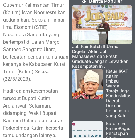
Berita Populer
Gubernur Kalimantan Timur
(Kaltim) Isran Noor resmikan
gedung baru Sekolah Tinggi
Ilmu Ekonomi (STIE)
Nusantara Sangatta yang
bertempat di Jalan Margo
Job Fair Batch II Unmul
Santoso Sangatta Utara,
Digelar Akhir Juli,
Mahasiswa dan Fresh
bertepatan dengan kunjungan
Graduate Jangan Lewatkan
kerjanya ke Kabupaten Kutai
Kesempatan Ini.
Ketua IKAT
Timur (Kutim) Selasa
Kaltim
(22/8/2023).
Imbau
Warga
Hadir dalam kesempatan
Toraja Jaga
Kondusivitas
tersebut Bupati Kutim
Daerah:
Ardiansyah Sulaiman,
Dukung
Pemerintah
didampingi Wakil Bupati
yang Sah
Kasmidi Bulang dan jajaran
Bato.to vs
Forkopimda Kutim, berserta
KakaoPage:
Penutupan
tamu undangan lainnya.