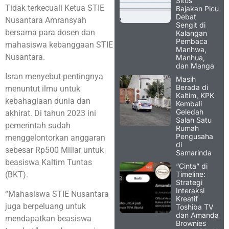
Situs
Tidak terkecuali Ketua STIE
Bajakan Picu
Debat
Nusantara Amransyah
Sengit di
bersama para dosen dan
Kalangan
Pembaca
mahasiswa kebanggaan STIE
Manhwa,
Nusantara.
Manhua,
dan Manga
Isran menyebut pentingnya
Masih
Berada di
menuntut ilmu untuk
Kaltim, KPK
kebahagiaan dunia dan
Kembali
Geledah
akhirat. Di tahun 2023 ini
Salah Satu
pemerintah sudah
Rumah
Pengusaha
menggelontorkan anggaran
di
sebesar Rp500 Miliar untuk
Samarinda
beasiswa Kaltim Tuntas
“Cinta” di
Timeline:
(BKT).
Strategi
Interaksi
“Mahasiswa STIE Nusantara
Kreatif
juga berpeluang untuk
Toshiba TV
dan Amanda
mendapatkan beasiswa
Brownies