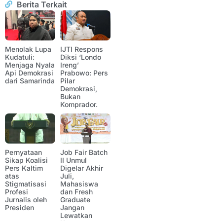
Berita Terkait
Menolak Lupa
IJTI Respons
Kudatuli:
Diksi ‘Londo
Menjaga Nyala
Ireng’
Api Demokrasi
Prabowo: Pers
dari Samarinda
Pilar
Demokrasi,
Bukan
Komprador.
Pernyataan
Job Fair Batch
Sikap Koalisi
II Unmul
Pers Kaltim
Digelar Akhir
atas
Juli,
Stigmatisasi
Mahasiswa
Profesi
dan Fresh
Jurnalis oleh
Graduate
Presiden
Jangan
Lewatkan