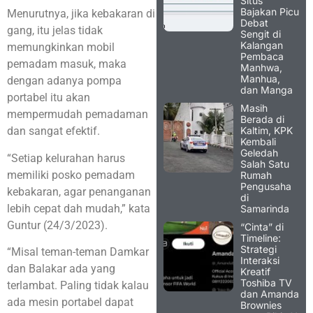
Situs
Bajakan Picu
Menurutnya, jika kebakaran di
Debat
gang, itu jelas tidak
Sengit di
Kalangan
memungkinkan mobil
Pembaca
pemadam masuk, maka
Manhwa,
Manhua,
dengan adanya pompa
dan Manga
portabel itu akan
Masih
mempermudah pemadaman
Berada di
Kaltim, KPK
dan sangat efektif.
Kembali
Geledah
“Setiap kelurahan harus
Salah Satu
memiliki posko pemadam
Rumah
Pengusaha
kebakaran, agar penanganan
di
lebih cepat dah mudah,” kata
Samarinda
Guntur (24/3/2023).
“Cinta” di
Timeline:
Strategi
“Misal teman-teman Damkar
Interaksi
dan Balakar ada yang
Kreatif
Toshiba TV
terlambat. Paling tidak kalau
dan Amanda
ada mesin portabel dapat
Brownies