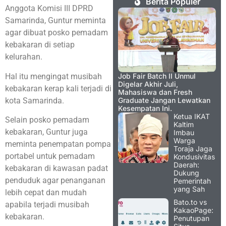
Berita Populer
Anggota Komisi III DPRD
Samarinda, Guntur meminta
agar dibuat posko pemadam
kebakaran di setiap
kelurahan.
Hal itu mengingat musibah
Job Fair Batch II Unmul
Digelar Akhir Juli,
kebakaran kerap kali terjadi di
Mahasiswa dan Fresh
kota Samarinda.
Graduate Jangan Lewatkan
Kesempatan Ini.
Ketua IKAT
Selain posko pemadam
Kaltim
kebakaran, Guntur juga
Imbau
Warga
meminta penempatan pompa
Toraja Jaga
portabel untuk pemadam
Kondusivitas
Daerah:
kebakaran di kawasan padat
Dukung
penduduk agar penanganan
Pemerintah
yang Sah
lebih cepat dan mudah
Bato.to vs
apabila terjadi musibah
KakaoPage:
kebakaran.
Penutupan