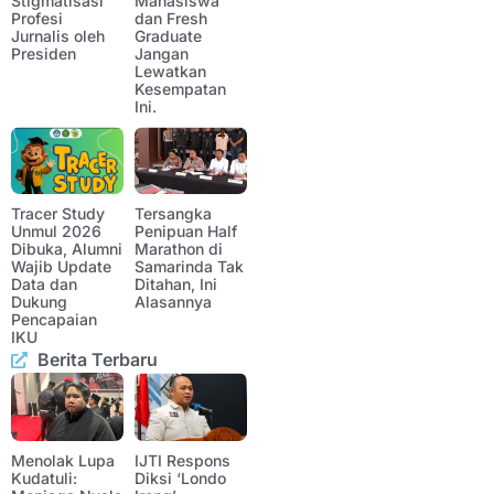
Stigmatisasi
Mahasiswa
Profesi
dan Fresh
Jurnalis oleh
Graduate
Presiden
Jangan
Lewatkan
Kesempatan
Ini.
Tracer Study
Tersangka
Unmul 2026
Penipuan Half
Dibuka, Alumni
Marathon di
Wajib Update
Samarinda Tak
Data dan
Ditahan, Ini
Dukung
Alasannya
Pencapaian
IKU
Berita Terbaru
Menolak Lupa
IJTI Respons
Kudatuli:
Diksi ‘Londo