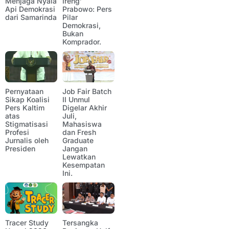
Menjaga Nyala
Ireng’
Api Demokrasi
Prabowo: Pers
dari Samarinda
Pilar
Demokrasi,
Bukan
Komprador.
Pernyataan
Job Fair Batch
Sikap Koalisi
II Unmul
Pers Kaltim
Digelar Akhir
atas
Juli,
Stigmatisasi
Mahasiswa
Profesi
dan Fresh
Jurnalis oleh
Graduate
Presiden
Jangan
Lewatkan
Kesempatan
Ini.
Tracer Study
Tersangka