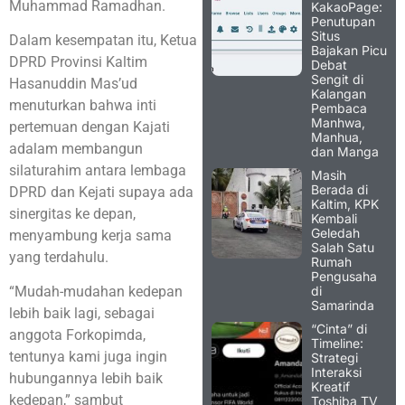
Muhammad Ramadhan.
KakaoPage:
Penutupan
Situs
Dalam kesempatan itu, Ketua
Bajakan Picu
DPRD Provinsi Kaltim
Debat
Sengit di
Hasanuddin Mas’ud
Kalangan
menuturkan bahwa inti
Pembaca
Manhwa,
pertemuan dengan Kajati
Manhua,
adalam membangun
dan Manga
silaturahim antara lembaga
Masih
Berada di
DPRD dan Kejati supaya ada
Kaltim, KPK
sinergitas ke depan,
Kembali
Geledah
menyambung kerja sama
Salah Satu
yang terdahulu.
Rumah
Pengusaha
di
“Mudah-mudahan kedepan
Samarinda
lebih baik lagi, sebagai
“Cinta” di
anggota Forkopimda,
Timeline:
tentunya kami juga ingin
Strategi
Interaksi
hubungannya lebih baik
Kreatif
kedepan,” sambut
Toshiba TV