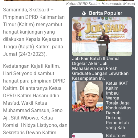
Ketua DPRD Kaltim, Hasanuddin Masud
Samarinda, Sketsa.id –
Berita Populer
Pimpinan DPRD Kalimantan
Timur (Kaltim) menyambut
hangat kunjungan yang
dilakukan Kepala Kejasaan
Tinggi (Kajati) Kaltim. pada
Jumat (24/3/2023).
Job Fair Batch II Unmul
Digelar Akhir Juli,
Kedatangan Kajati Kaltim,
Mahasiswa dan Fresh
Hari Setiyono disambut
Graduate Jangan Lewatkan
Kesempatan Ini.
hangat para pimpinan DPRD
Ketua IKAT
Kaltim. Di antaranya Ketua
Kaltim
Imbau
DPRD Kaltim Hasanuddin
Warga
Mas’ud, Wakil Ketua
Toraja Jaga
Kondusivitas
Muhammad Samsun, Seno
Daerah:
Aji, Sitit Wibowo, Ketua
Dukung
Pemerintah
Komisi II Nidya Listiyono, dan
yang Sah
Sekretaris Dewan Kaltim
Bato.to vs