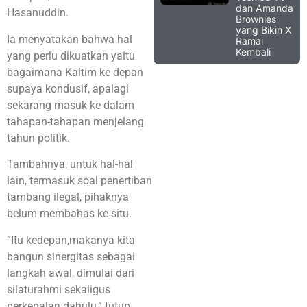
dan Amanda
Hasanuddin.
Brownies
yang Bikin X
Ia menyatakan bahwa hal
Ramai
Kembali
yang perlu dikuatkan yaitu
bagaimana Kaltim ke depan
supaya kondusif, apalagi
sekarang masuk ke dalam
tahapan-tahapan menjelang
tahun politik.
Tambahnya, untuk hal-hal
lain, termasuk soal penertiban
tambang ilegal, pihaknya
belum membahas ke situ.
“Itu kedepan,makanya kita
bangun sinergitas sebagai
langkah awal, dimulai dari
silaturahmi sekaligus
perkenalan dahulu,” tutup