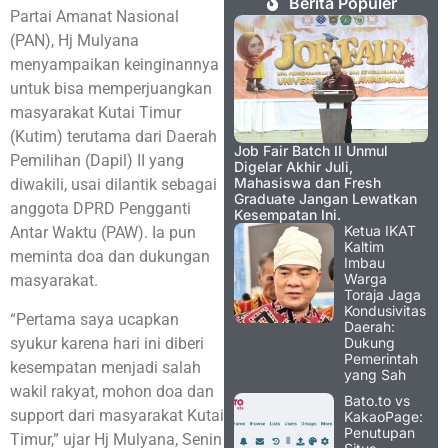
Berita Populer
Partai Amanat Nasional
(PAN), Hj Mulyana
menyampaikan keinginannya
untuk bisa memperjuangkan
masyarakat Kutai Timur
(Kutim) terutama dari Daerah
Job Fair Batch II Unmul
Pemilihan (Dapil) II yang
Digelar Akhir Juli,
Mahasiswa dan Fresh
diwakili, usai dilantik sebagai
Graduate Jangan Lewatkan
anggota DPRD Pengganti
Kesempatan Ini.
Ketua IKAT
Antar Waktu (PAW). Ia pun
Kaltim
meminta doa dan dukungan
Imbau
Warga
masyarakat.
Toraja Jaga
Kondusivitas
“Pertama saya ucapkan
Daerah:
syukur karena hari ini diberi
Dukung
Pemerintah
kesempatan menjadi salah
yang Sah
wakil rakyat, mohon doa dan
Bato.to vs
support dari masyarakat Kutai
KakaoPage:
Penutupan
Timur,” ujar Hj Mulyana, Senin