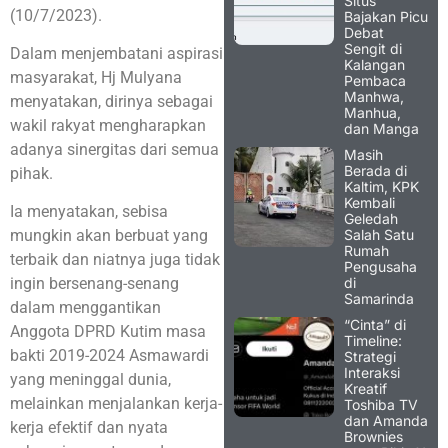
Situs
(10/7/2023).
Bajakan Picu
Debat
Sengit di
Dalam menjembatani aspirasi
Kalangan
masyarakat, Hj Mulyana
Pembaca
Manhwa,
menyatakan, dirinya sebagai
Manhua,
wakil rakyat mengharapkan
dan Manga
adanya sinergitas dari semua
Masih
Berada di
pihak.
Kaltim, KPK
Kembali
Ia menyatakan, sebisa
Geledah
Salah Satu
mungkin akan berbuat yang
Rumah
terbaik dan niatnya juga tidak
Pengusaha
di
ingin bersenang-senang
Samarinda
dalam menggantikan
“Cinta” di
Anggota DPRD Kutim masa
Timeline:
bakti 2019-2024 Asmawardi
Strategi
Interaksi
yang meninggal dunia,
Kreatif
melainkan menjalankan kerja-
Toshiba TV
dan Amanda
kerja efektif dan nyata
Brownies