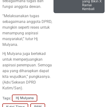
sebagaimana tugas dan
yang Bikin X
Ramai
fungsi anggota dewan.
Kembali
“Melaksanakan tugas
sebagaimana anggota DPRD,
mungkin seperti reses untuk
menampung aspirasi
masyarakat,” tutur Hj
Mulyana.
Hj Mulyana juga bertekad
untuk memperjuangkan
aspirasi perempuan. Semoga
apa yang diharapkan dapat
kita wujudkan,” pungkasnya.
(Adv/Sekwan DPRD
Kutim/San).
Tags:
Hj Mulyana
Kutai Timur
PAW