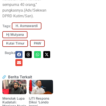
sempurna 40 orang,”
pungkasnya.(Adv/Sekwan
DPRD Kutim/San).
Tags:
H. Asmawardi
Hj Mulyana
Kutai Timur
PAW
Bagikan:
Berita Terkait
Menolak Lupa
IJTI Respons
Kudatuli:
Diksi ‘Londo
Menjaga Nyala
Ireng’