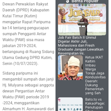
Berita Populer
Dewan Perwakilan Rakyat
Daerah (DPRD) Kabupaten
Kutai Timur (Kutim)
menggelar Rapat Paripurna
ke-14 tentang pengucapan
sumpah Pengganti Antar
Job Fair Batch II Unmul
Waktu (PAW) sisa masa
Digelar Akhir Juli,
Mahasiswa dan Fresh
jabatan 2019-2024,
Graduate Jangan Lewatkan
berlangsung di Ruang Sidang
Kesempatan Ini.
Ketua IKAT
Utama Gedung DPRD Kutim,
Kaltim
Senin (10/07/2023).
Imbau
Warga
Sidang paripurna ini
Toraja Jaga
Kondusivitas
mengambil sumpah dan janji
Daerah:
Hj. Mulyana sebagai anggota
Dukung
Pemerintah
dewan Pergantian Antar
yang Sah
Waktu (PAW) periode 2019
Bato.to vs
-2024, menggantikan
KakaoPage:
Penutupan
Almarhum H. Asmawardi dari