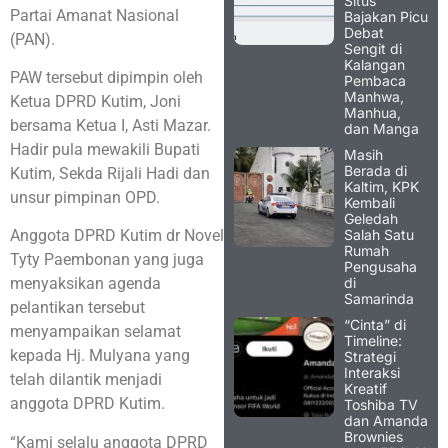
Situs
Partai Amanat Nasional
Bajakan Picu
Debat
(PAN).
Sengit di
Kalangan
PAW tersebut dipimpin oleh
Pembaca
Manhwa,
Ketua DPRD Kutim, Joni
Manhua,
bersama Ketua I, Asti Mazar.
dan Manga
Hadir pula mewakili Bupati
Masih
Berada di
Kutim, Sekda Rijali Hadi dan
Kaltim, KPK
unsur pimpinan OPD.
Kembali
Geledah
Salah Satu
Anggota DPRD Kutim dr Novel
Rumah
Tyty Paembonan yang juga
Pengusaha
di
menyaksikan agenda
Samarinda
pelantikan tersebut
“Cinta” di
menyampaikan selamat
Timeline:
kepada Hj. Mulyana yang
Strategi
Interaksi
telah dilantik menjadi
Kreatif
anggota DPRD Kutim.
Toshiba TV
dan Amanda
Brownies
“Kami selalu anggota DPRD