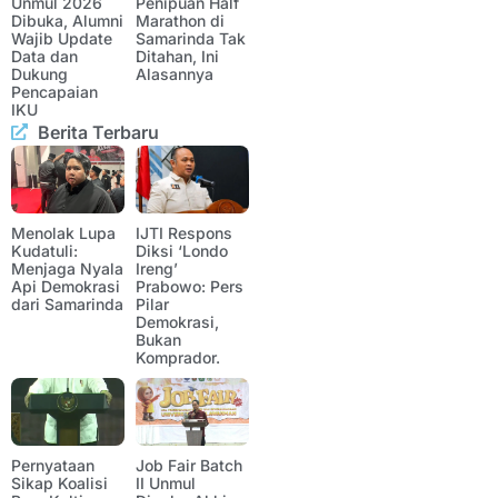
Unmul 2026
Penipuan Half
Dibuka, Alumni
Marathon di
Wajib Update
Samarinda Tak
Data dan
Ditahan, Ini
Dukung
Alasannya
Pencapaian
IKU
Berita Terbaru
Menolak Lupa
IJTI Respons
Kudatuli:
Diksi ‘Londo
Menjaga Nyala
Ireng’
Api Demokrasi
Prabowo: Pers
dari Samarinda
Pilar
Demokrasi,
Bukan
Komprador.
Pernyataan
Job Fair Batch
Sikap Koalisi
II Unmul