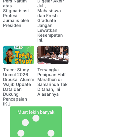
Pers Kaltim
Digelar Akhir
atas
Juli,
Stigmatisasi
Mahasiswa
Profesi
dan Fresh
Jurnalis oleh
Graduate
Presiden
Jangan
Lewatkan
Kesempatan
Ini.
Tracer Study
Tersangka
Unmul 2026
Penipuan Half
Dibuka, Alumni
Marathon di
Wajib Update
Samarinda Tak
Data dan
Ditahan, Ini
Dukung
Alasannya
Pencapaian
IKU
Muat lebih banyak