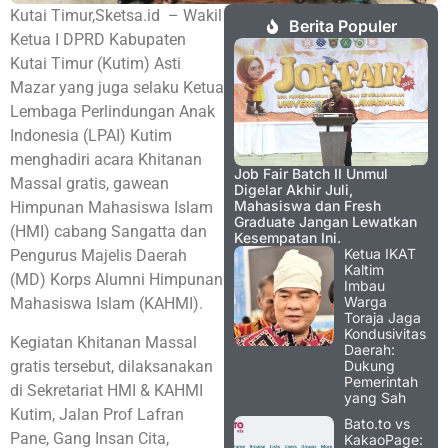
Kutai Timur,Sketsa.id – Wakil
Berita Populer
Ketua I DPRD Kabupaten
Kutai Timur (Kutim) Asti
Mazar yang juga selaku Ketua
Lembaga Perlindungan Anak
Indonesia (LPAI) Kutim
menghadiri acara Khitanan
Job Fair Batch II Unmul
Massal gratis, gawean
Digelar Akhir Juli,
Mahasiswa dan Fresh
Himpunan Mahasiswa Islam
Graduate Jangan Lewatkan
(HMI) cabang Sangatta dan
Kesempatan Ini.
Ketua IKAT
Pengurus Majelis Daerah
Kaltim
(MD) Korps Alumni Himpunan
Imbau
Warga
Mahasiswa Islam (KAHMI).
Toraja Jaga
Kondusivitas
Kegiatan Khitanan Massal
Daerah:
gratis tersebut, dilaksanakan
Dukung
Pemerintah
di Sekretariat HMI & KAHMI
yang Sah
Kutim, Jalan Prof Lafran
Bato.to vs
Pane, Gang Insan Cita,
KakaoPage: