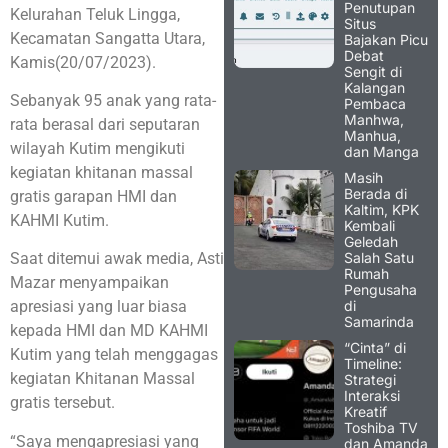
Penutupan
Kelurahan Teluk Lingga,
Situs
Kecamatan Sangatta Utara,
Bajakan Picu
Debat
Kamis(20/07/2023).
Sengit di
Kalangan
Sebanyak 95 anak yang rata-
Pembaca
Manhwa,
rata berasal dari seputaran
Manhua,
wilayah Kutim mengikuti
dan Manga
kegiatan khitanan massal
Masih
Berada di
gratis garapan HMI dan
Kaltim, KPK
KAHMI Kutim.
Kembali
Geledah
Salah Satu
Saat ditemui awak media, Asti
Rumah
Mazar menyampaikan
Pengusaha
di
apresiasi yang luar biasa
Samarinda
kepada HMI dan MD KAHMI
“Cinta” di
Kutim yang telah menggagas
Timeline:
kegiatan Khitanan Massal
Strategi
Interaksi
gratis tersebut.
Kreatif
Toshiba TV
“Saya mengapresiasi yang
dan Amanda