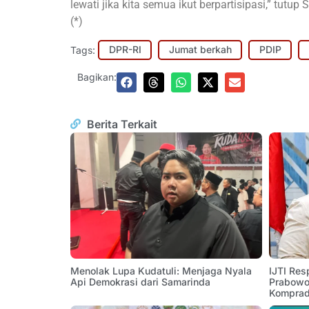
lewati jika kita semua ikut berpartisipasi,” tut
(*)
Tags:
DPR-RI
Jumat berkah
PDIP
Bagikan:
Berita Terkait
Menolak Lupa Kudatuli: Menjaga Nyala
IJTI Res
Api Demokrasi dari Samarinda
Prabowo:
Komprad