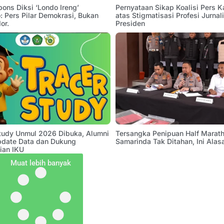
pons Diksi ‘Londo Ireng’
Pernyataan Sikap Koalisi Pers K
 Pers Pilar Demokrasi, Bukan
atas Stigmatisasi Profesi Jurnal
or.
Presiden
Study Unmul 2026 Dibuka, Alumni
Tersangka Penipuan Half Marath
pdate Data dan Dukung
Samarinda Tak Ditahan, Ini Alas
ian IKU
Muat lebih banyak