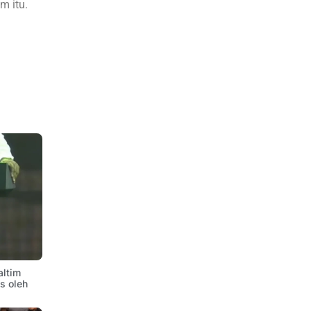
m itu.
altim
is oleh