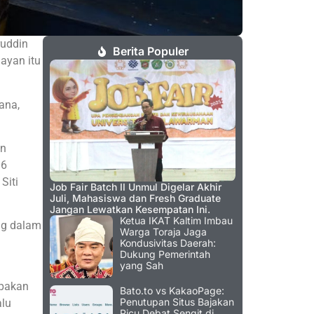
ruddin
Berita Populer
ayan itu
ana,
an
06
Siti
Job Fair Batch II Unmul Digelar Akhir
Juli, Mahasiswa dan Fresh Graduate
Jangan Lewatkan Kesempatan Ini.
Ketua IKAT Kaltim Imbau
ng dalam
Warga Toraja Jaga
Kondusivitas Daerah:
Dukung Pemerintah
yang Sah
upakan
Bato.to vs KakaoPage:
Penutupan Situs Bajakan
alu
Picu Debat Sengit di