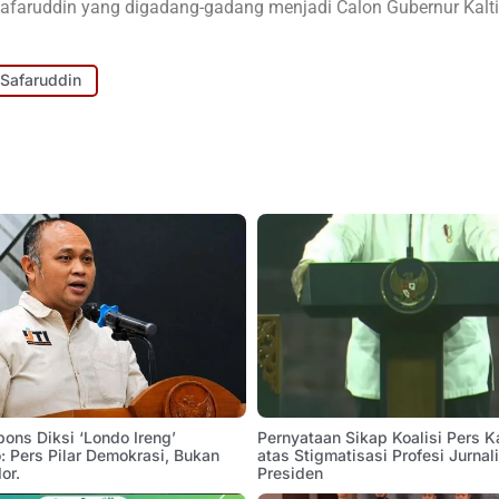
up Safaruddin yang digadang-gadang menjadi Calon Gubernur Kalti
Safaruddin
pons Diksi ‘Londo Ireng’
Pernyataan Sikap Koalisi Pers K
 Pers Pilar Demokrasi, Bukan
atas Stigmatisasi Profesi Jurnal
or.
Presiden