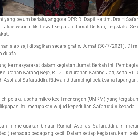
mi yang belum berlalu, anggota DPR RI Dapil Kaltim, Drs H Safa
alias wong cilik. Lewat kegiatan Jumat Berkah, Legislator Sen
kat.
an siap saji dibagikan secara gratis, Jumat (30/7/2021). Di m
m duafa.
ung ke masyarakat dalam kegiatan Jumat Berkah ini. Pembagi
 Kelurahan Karang Rejo, RT 31 Kelurahan Karang Jati, serta RT 
 Aspirasi Safaruddin, Ridwan didampingi pelaksana lapangan, 
i oleh pelaku usaha mikro kecil menengah (UMKM) yang tergabu
alikpapan. Itu merupakan wujud kepedulian Safaruddin kepada
apan ini merupakan binaan Rumah Aspirasi Safaruddin. Ini mer
ed.) terhadap pedagang kecil. Dalam setiap kegiatan, kami sel