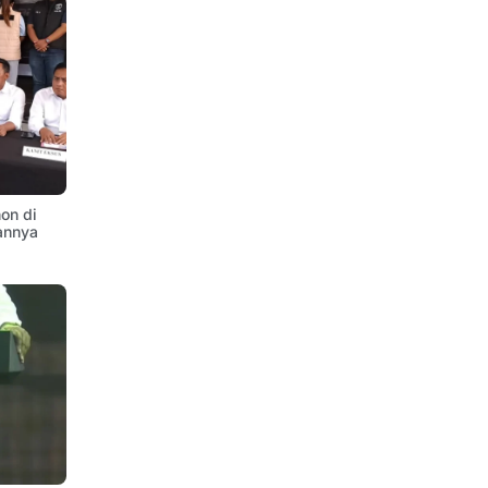
on di
annya