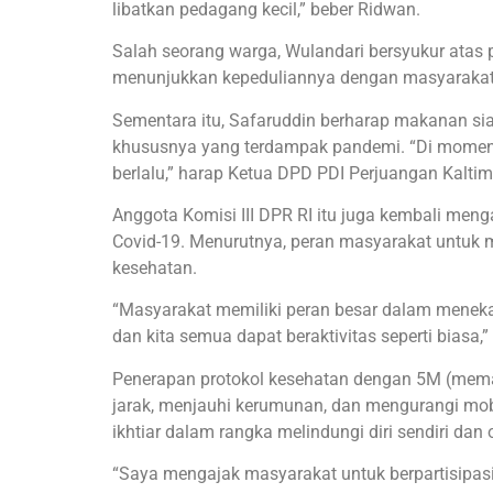
libatkan pedagang kecil,” beber Ridwan.
Salah seorang warga, Wulandari bersyukur atas p
menunjukkan kepeduliannya dengan masyarakat kec
Sementara itu, Safaruddin berharap makanan si
khususnya yang terdampak pandemi. “Di momen J
berlalu,” harap Ketua DPD PDI Perjuangan Kaltim 
Anggota Komisi III DPR RI itu juga kembali men
Covid-19. Menurutnya, peran masyarakat untuk 
kesehatan.
“Masyarakat memiliki peran besar dalam menekan
dan kita semua dapat beraktivitas seperti biasa,
Penerapan protokol kesehatan dengan 5M (mema
jarak, menjauhi kerumunan, dan mengurangi mobi
ikhtiar dalam rangka melindungi diri sendiri dan 
“Saya mengajak masyarakat untuk berpartisipas