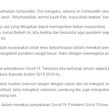
erhatian Safaruddin. Dia mengakui, selama ini Safaruddin sela
il. “Alhamdulillah, terima kasih Pak. Insya Allah berkah,” ka
ap saji yang dibagikan dapat meringankan beban masyarakat,
umat Berkah ini, kita berdoa dan berusaha agar pandemi seg
itu.
gajak masyarakat untuk terus berpartisipasi dalam menekan pe
mengakhiri pandemi sangat besar. Yakni dengan menerapkan pr
 penyebaran Covid-19. Tentunya kita berharap situasi segera p
” kata Kapolda Kaltim 2015-2018 itu.
kai masker, mencuci tangan dengan sabun dan air mengalir, 
litas), serta mengikuti vaksinasi, sambung dia, juga merupak
orang lain.
i dalam menekan penyebaran Covid-19. Pandemi Covid-19 bisa 