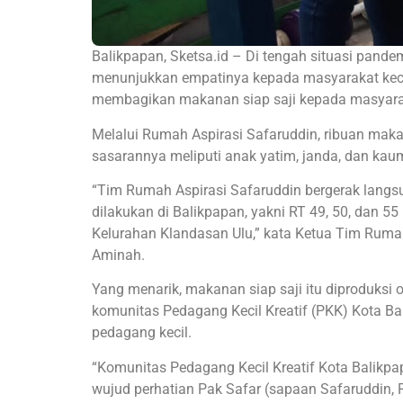
Balikpapan, Sketsa.id – Di tengah situasi pande
menunjukkan empatinya kepada masyarakat kecil 
membagikan makanan siap saji kepada masyara
Melalui Rumah Aspirasi Safaruddin, ribuan makan
sasarannya meliputi anak yatim, janda, dan kau
“Tim Rumah Aspirasi Safaruddin bergerak langs
dilakukan di Balikpapan, yakni RT 49, 50, dan 55
Kelurahan Klandasan Ulu,” kata Ketua Tim Rumah
Aminah.
Yang menarik, makanan siap saji itu diproduks
komunitas Pedagang Kecil Kreatif (PKK) Kota B
pedagang kecil.
“Komunitas Pedagang Kecil Kreatif Kota Balikp
wujud perhatian Pak Safar (sapaan Safaruddin, R