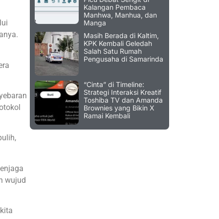
Kalangan Pembaca
Manhwa, Manhua, dan
lui
Manga
tanya.
Masih Berada di Kaltim,
KPK Kembali Geledah
Salah Satu Rumah
Pengusaha di Samarinda
era
“Cinta” di Timeline:
Strategi Interaksi Kreatif
nyebaran
Toshiba TV dan Amanda
otokol
Brownies yang Bikin X
Ramai Kembali
ulih,
menjaga
an wujud
kita