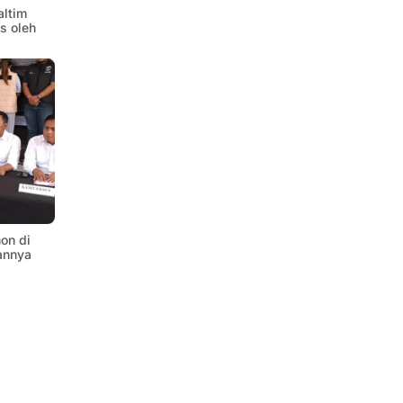
altim
is oleh
on di
annya