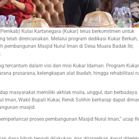
(Pemkab) Kutai Kartanegara (Kukar) terus berkomitmen untuk
telah direncanakan. Melalui program dedikasi Kukar Berkah,
h pembangunan Masjid Nurul Iman di Desa Muara Badak Ilir,
.
g tercantum dalam visi dan misi Kukar Idaman. Program Kukar
arana prasarana, kelengkapan alat ibadah, hingga rehabilitasi 
dap masyarakat memiliki akhlak mulia, unggul, dan berbudaya. 
l Iman, Wakil Bupati Kukar, Rendi Solihin berharap dapat dim
angunan masjid.
emperlancar proses pembangunan Masjid Nurul Iman,” ucap R
iran dana hibah tengah dilakukan, dan ditargetkan dapat diteri