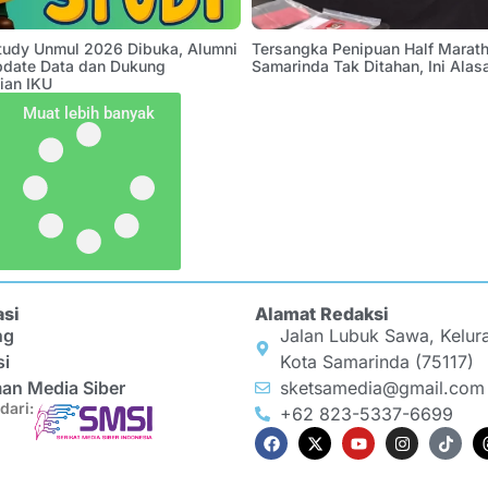
Study Unmul 2026 Dibuka, Alumni
Tersangka Penipuan Half Marath
pdate Data dan Dukung
Samarinda Tak Ditahan, Ini Alas
ian IKU
Muat lebih banyak
asi
Alamat Redaksi
ng
Jalan Lubuk Sawa, Kelur
si
Kota Samarinda (75117)
an Media Siber
sketsamedia@gmail.com
dari:
+62 823-5337-6699