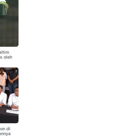
altim
is oleh
on di
annya