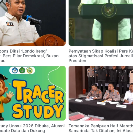
pons Diksi ‘Londo Ireng’
Pernyataan Sikap Koalisi Pers K
 Pers Pilar Demokrasi, Bukan
atas Stigmatisasi Profesi Jurnal
or.
Presiden
Study Unmul 2026 Dibuka, Alumni
Tersangka Penipuan Half Marath
pdate Data dan Dukung
Samarinda Tak Ditahan, Ini Alas