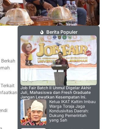
Berita Populer
 Berkah
rumah
Terkait
Job Fair Batch II Unmul Digelar Akhir
anfaatkan
Juli, Mahasiswa dan Fresh Graduate
Jangan Lewatkan Kesempatan Ini.
Ketua IKAT Kaltim Imbau
Warga Toraja Jaga
endi
Kondusivitas Daerah:
Dukung Pemerintah
yang Sah
ma