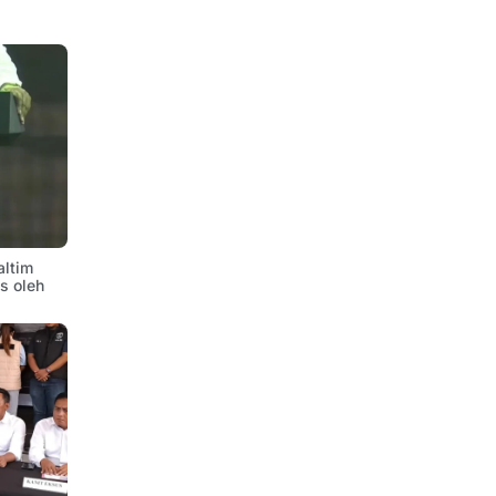
altim
is oleh