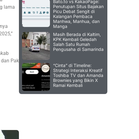
Bato.to vs KakaoPage:
Penutupan Situs Bajakan
ng lama
Picu Debat Sengit di
Kalangan Pembaca
Manhwa, Manhua, dan
inya
Manga
2025,”
Masih Berada di Kaltim,
KPK Kembali Geledah
Salah Satu Rumah
Pengusaha di Samarinda
mkab
i dan Pak
“Cinta” di Timeline:
Strategi Interaksi Kreatif
Toshiba TV dan Amanda
Brownies yang Bikin X
Ramai Kembali