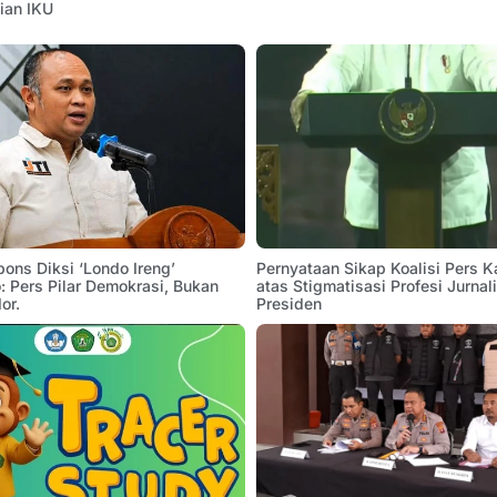
ian IKU
pons Diksi ‘Londo Ireng’
Pernyataan Sikap Koalisi Pers K
 Pers Pilar Demokrasi, Bukan
atas Stigmatisasi Profesi Jurnal
or.
Presiden