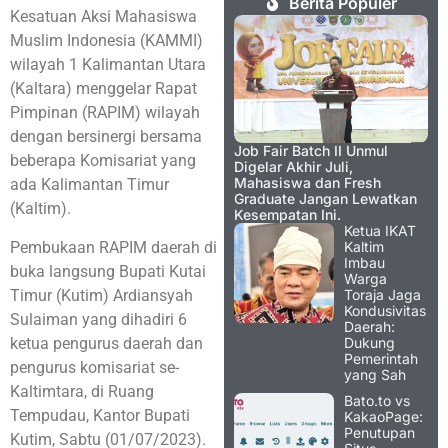
Berita Populer
Kesatuan Aksi Mahasiswa
Muslim Indonesia (KAMMI)
wilayah 1 Kalimantan Utara
(Kaltara) menggelar Rapat
Pimpinan (RAPIM) wilayah
dengan bersinergi bersama
Job Fair Batch II Unmul
beberapa Komisariat yang
Digelar Akhir Juli,
Mahasiswa dan Fresh
ada Kalimantan Timur
Graduate Jangan Lewatkan
(Kaltim).
Kesempatan Ini.
Ketua IKAT
Pembukaan RAPIM daerah di
Kaltim
Imbau
buka langsung Bupati Kutai
Warga
Timur (Kutim) Ardiansyah
Toraja Jaga
Kondusivitas
Sulaiman yang dihadiri 6
Daerah:
ketua pengurus daerah dan
Dukung
Pemerintah
pengurus komisariat se-
yang Sah
Kaltimtara, di Ruang
Bato.to vs
Tempudau, Kantor Bupati
KakaoPage:
Penutupan
Kutim, Sabtu (01/07/2023).