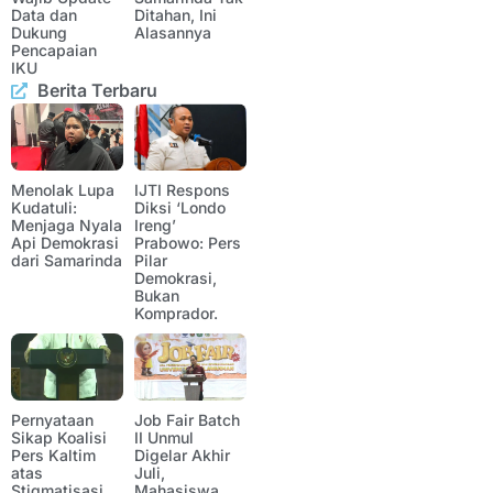
Data dan
Ditahan, Ini
Dukung
Alasannya
Pencapaian
IKU
Berita Terbaru
Menolak Lupa
IJTI Respons
Kudatuli:
Diksi ‘Londo
Menjaga Nyala
Ireng’
Api Demokrasi
Prabowo: Pers
dari Samarinda
Pilar
Demokrasi,
Bukan
Komprador.
Pernyataan
Job Fair Batch
Sikap Koalisi
II Unmul
Pers Kaltim
Digelar Akhir
atas
Juli,
Stigmatisasi
Mahasiswa