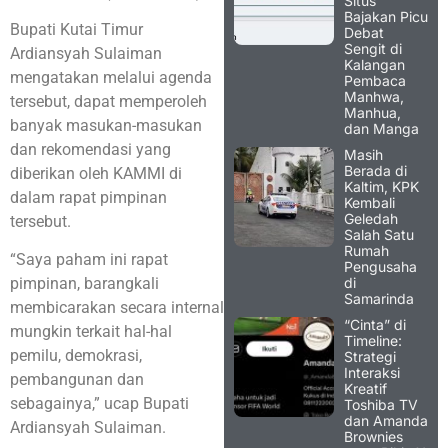
Situs
Bajakan Picu
Bupati Kutai Timur
Debat
Sengit di
Ardiansyah Sulaiman
Kalangan
mengatakan melalui agenda
Pembaca
Manhwa,
tersebut, dapat memperoleh
Manhua,
banyak masukan-masukan
dan Manga
dan rekomendasi yang
Masih
Berada di
diberikan oleh KAMMI di
Kaltim, KPK
dalam rapat pimpinan
Kembali
Geledah
tersebut.
Salah Satu
Rumah
“Saya paham ini rapat
Pengusaha
di
pimpinan, barangkali
Samarinda
membicarakan secara internal
“Cinta” di
mungkin terkait hal-hal
Timeline:
pemilu, demokrasi,
Strategi
Interaksi
pembangunan dan
Kreatif
sebagainya,” ucap Bupati
Toshiba TV
dan Amanda
Ardiansyah Sulaiman.
Brownies