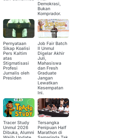
Demokrasi,
Bukan
Komprador.
Pernyataan
Job Fair Batch
Sikap Koalisi
II Unmul
Pers Kaltim
Digelar Akhir
atas
Juli,
Stigmatisasi
Mahasiswa
Profesi
dan Fresh
Jurnalis oleh
Graduate
Presiden
Jangan
Lewatkan
Kesempatan
Ini.
Tracer Study
Tersangka
Unmul 2026
Penipuan Half
Dibuka, Alumni
Marathon di
Wajib Update
Samarinda Tak