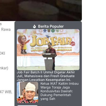
s
Berita Populer
n Rawa
DKI
mkar)
Job Fair Batch II Unmul Digelar Akhir
Juli, Mahasiswa dan Fresh Graduate
Jangan Lewatkan Kesempatan Ini.
Ketua IKAT Kaltim Imbau
Warga Toraja Jaga
Kondusivitas Daerah:
47 WIB,
Dukung Pemerintah
yang Sah