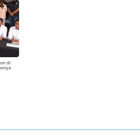
on di
annya