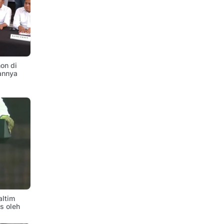
on di
annya
altim
is oleh