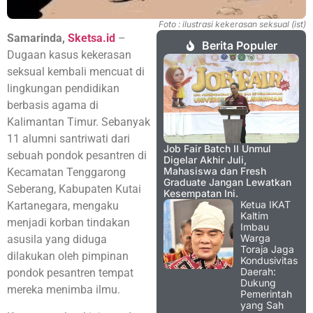
Foto : ilustrasi kekerasan seksual (ist)
Samarinda,
Sketsa.id
–
Berita Populer
Dugaan kasus kekerasan
seksual kembali mencuat di
lingkungan pendidikan
berbasis agama di
Kalimantan Timur. Sebanyak
11 alumni santriwati dari
Job Fair Batch II Unmul
sebuah pondok pesantren di
Digelar Akhir Juli,
Mahasiswa dan Fresh
Kecamatan Tenggarong
Graduate Jangan Lewatkan
Seberang, Kabupaten Kutai
Kesempatan Ini.
Ketua IKAT
Kartanegara, mengaku
Kaltim
menjadi korban tindakan
Imbau
Warga
asusila yang diduga
Toraja Jaga
dilakukan oleh pimpinan
Kondusivitas
Daerah:
pondok pesantren tempat
Dukung
mereka menimba ilmu.
Pemerintah
yang Sah