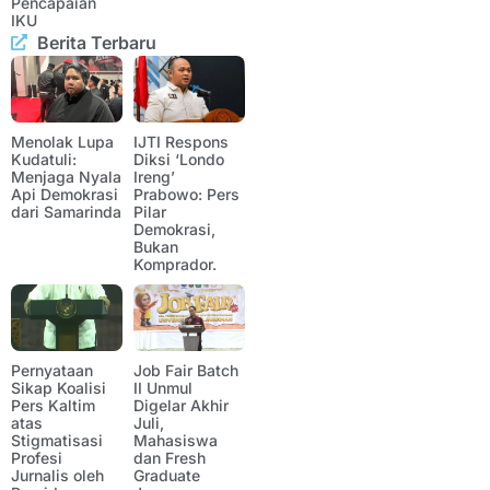
Pencapaian
IKU
Berita Terbaru
Menolak Lupa
IJTI Respons
Kudatuli:
Diksi ‘Londo
Menjaga Nyala
Ireng’
Api Demokrasi
Prabowo: Pers
dari Samarinda
Pilar
Demokrasi,
Bukan
Komprador.
Pernyataan
Job Fair Batch
Sikap Koalisi
II Unmul
Pers Kaltim
Digelar Akhir
atas
Juli,
Stigmatisasi
Mahasiswa
Profesi
dan Fresh
Jurnalis oleh
Graduate