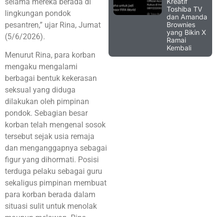
Kreatif
selama mereka berada di
Toshiba TV
lingkungan pondok
dan Amanda
Brownies
pesantren,” ujar Rina, Jumat
yang Bikin X
(5/6/2026).
Ramai
Kembali
Menurut Rina, para korban
mengaku mengalami
berbagai bentuk kekerasan
seksual yang diduga
dilakukan oleh pimpinan
pondok. Sebagian besar
korban telah mengenal sosok
tersebut sejak usia remaja
dan menganggapnya sebagai
figur yang dihormati. Posisi
terduga pelaku sebagai guru
sekaligus pimpinan membuat
para korban berada dalam
situasi sulit untuk menolak