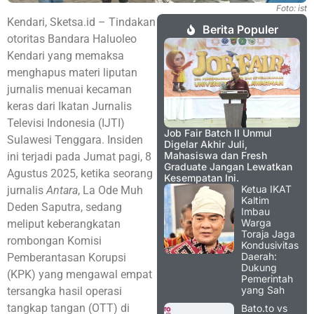
Foto: ist
Kendari, Sketsa.id – Tindakan
Berita Populer
otoritas Bandara Haluoleo
Kendari yang memaksa
menghapus materi liputan
jurnalis menuai kecaman
keras dari Ikatan Jurnalis
Televisi Indonesia (IJTI)
Job Fair Batch II Unmul
Sulawesi Tenggara. Insiden
Digelar Akhir Juli,
Mahasiswa dan Fresh
ini terjadi pada Jumat pagi, 8
Graduate Jangan Lewatkan
Agustus 2025, ketika seorang
Kesempatan Ini.
Ketua IKAT
jurnalis
Antara
, La Ode Muh
Kaltim
Deden Saputra, sedang
Imbau
Warga
meliput keberangkatan
Toraja Jaga
rombongan Komisi
Kondusivitas
Daerah:
Pemberantasan Korupsi
Dukung
(KPK) yang mengawal empat
Pemerintah
yang Sah
tersangka hasil operasi
tangkap tangan (OTT) di
Bato.to vs