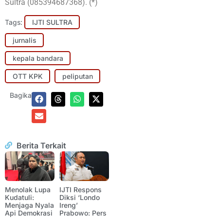
Sultra (085394687368). (*)
Tags:
IJTI SULTRA
jurnalis
kepala bandara
OTT KPK
peliputan
Bagikan:
Berita Terkait
Menolak Lupa
IJTI Respons
Kudatuli:
Diksi ‘Londo
Menjaga Nyala
Ireng’
Api Demokrasi
Prabowo: Pers