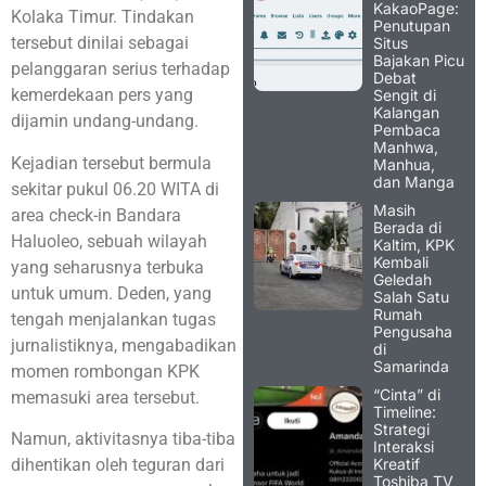
KakaoPage:
Kolaka Timur. Tindakan
Penutupan
tersebut dinilai sebagai
Situs
Bajakan Picu
pelanggaran serius terhadap
Debat
kemerdekaan pers yang
Sengit di
Kalangan
dijamin undang-undang.
Pembaca
Manhwa,
Kejadian tersebut bermula
Manhua,
dan Manga
sekitar pukul 06.20 WITA di
Masih
area check-in Bandara
Berada di
Haluoleo, sebuah wilayah
Kaltim, KPK
Kembali
yang seharusnya terbuka
Geledah
untuk umum. Deden, yang
Salah Satu
Rumah
tengah menjalankan tugas
Pengusaha
jurnalistiknya, mengabadikan
di
Samarinda
momen rombongan KPK
“Cinta” di
memasuki area tersebut.
Timeline:
Strategi
Namun, aktivitasnya tiba-tiba
Interaksi
Kreatif
dihentikan oleh teguran dari
Toshiba TV