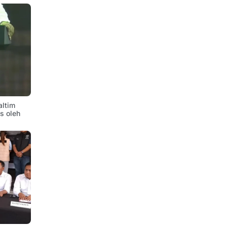
altim
is oleh