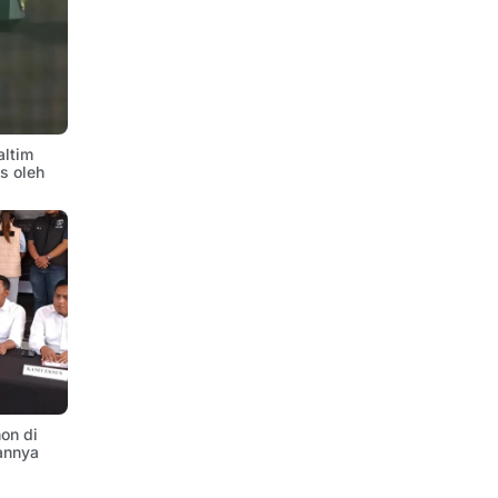
altim
is oleh
on di
annya