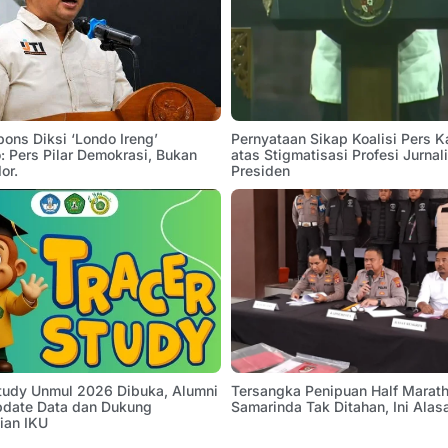
pons Diksi ‘Londo Ireng’
Pernyataan Sikap Koalisi Pers K
 Pers Pilar Demokrasi, Bukan
atas Stigmatisasi Profesi Jurnal
or.
Presiden
Study Unmul 2026 Dibuka, Alumni
Tersangka Penipuan Half Marath
pdate Data dan Dukung
Samarinda Tak Ditahan, Ini Alas
ian IKU