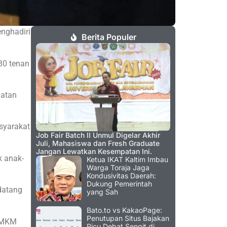
nghadiri
Berita Populer
80 tenan
iatan
syarakat
Job Fair Batch II Unmul Digelar Akhir
Juli, Mahasiswa dan Fresh Graduate
Jangan Lewatkan Kesempatan Ini.
k anak-
Ketua IKAT Kaltim Imbau
Warga Toraja Jaga
Kondusivitas Daerah:
Dukung Pemerintah
datang
yang Sah
Bato.to vs KakaoPage:
Penutupan Situs Bajakan
 UMKM
Picu Debat Sengit di