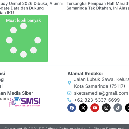
Study Unmul 2026 Dibuka, Alumni
Tersangka Penipuan Half Marath
pdate Data dan Dukung
Samarinda Tak Ditahan, Ini Alas
ian IKU
Muat lebih banyak
asi
Alamat Redaksi
ng
Jalan Lubuk Sawa, Kelur
si
Kota Samarinda (75117)
an Media Siber
sketsamedia@gmail.com
dari:
+62 823-5337-6699
Copyright © 2021 PT Adipati Cahaya Media, All Rights Reserved.