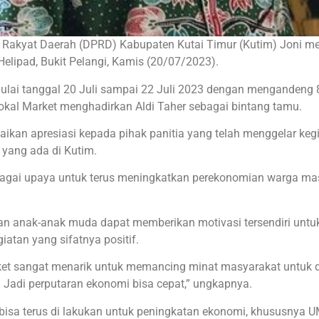
n Rakyat Daerah (DPRD) Kabupaten Kutai Timur (Kutim) Joni me
lipad, Bukit Pelangi, Kamis (20/07/2023).
 mulai tanggal 20 Juli sampai 22 Juli 2023 dengan mengandeng 
okal Market menghadirkan Aldi Taher sebagai bintang tamu.
kan apresiasi kepada pihak panitia yang telah menggelar keg
 yang ada di Kutim.
sebagai upaya untuk terus meningkatkan perekonomian warga ma
an anak-anak muda dapat memberikan motivasi tersendiri untu
atan yang sifatnya positif.
ket sangat menarik untuk memancing minat masyarakat untuk 
. Jadi perputaran ekonomi bisa cepat,” ungkapnya.
 bisa terus di lakukan untuk peningkatan ekonomi, khususnya