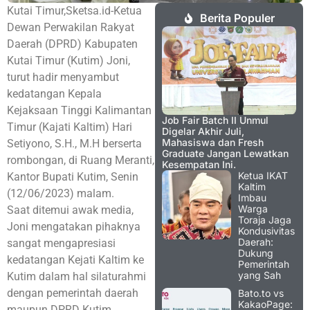
Kutai Timur,Sketsa.id-Ketua
Berita Populer
Dewan Perwakilan Rakyat
Daerah (DPRD) Kabupaten
Kutai Timur (Kutim) Joni,
turut hadir menyambut
kedatangan Kepala
Kejaksaan Tinggi Kalimantan
Job Fair Batch II Unmul
Timur (Kajati Kaltim) Hari
Digelar Akhir Juli,
Mahasiswa dan Fresh
Setiyono, S.H., M.H berserta
Graduate Jangan Lewatkan
rombongan, di Ruang Meranti,
Kesempatan Ini.
Ketua IKAT
Kantor Bupati Kutim, Senin
Kaltim
(12/06/2023) malam.
Imbau
Warga
Saat ditemui awak media,
Toraja Jaga
Joni mengatakan pihaknya
Kondusivitas
Daerah:
sangat mengapresiasi
Dukung
kedatangan Kejati Kaltim ke
Pemerintah
yang Sah
Kutim dalam hal silaturahmi
dengan pemerintah daerah
Bato.to vs
KakaoPage:
maupun DPRD Kutim.