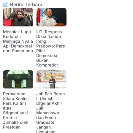
Berita Terbaru
Menolak Lupa
IJTI Respons
Kudatuli:
Diksi ‘Londo
Menjaga Nyala
Ireng’
Api Demokrasi
Prabowo: Pers
dari Samarinda
Pilar
Demokrasi,
Bukan
Komprador.
Pernyataan
Job Fair Batch
Sikap Koalisi
II Unmul
Pers Kaltim
Digelar Akhir
atas
Juli,
Stigmatisasi
Mahasiswa
Profesi
dan Fresh
Jurnalis oleh
Graduate
Presiden
Jangan
Lewatkan