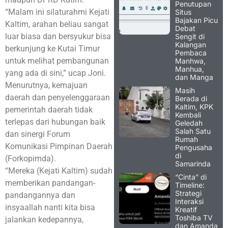
Penutupan
“Malam ini silaturahmi Kejati
Situs
Bajakan Picu
Kaltim, arahan beliau sangat
Debat
luar biasa dan bersyukur bisa
Sengit di
Kalangan
berkunjung ke Kutai Timur
Pembaca
untuk melihat pembangunan
Manhwa,
Manhua,
yang ada di sini,” ucap Joni.
dan Manga
Menurutnya, kemajuan
Masih
daerah dan penyelenggaraan
Berada di
Kaltim, KPK
pemerintah daerah tidak
Kembali
terlepas dari hubungan baik
Geledah
Salah Satu
dan sinergi Forum
Rumah
Komunikasi Pimpinan Daerah
Pengusaha
di
(Forkopimda).
Samarinda
“Mereka (Kejati Kaltim) sudah
“Cinta” di
memberikan pandangan-
Timeline:
Strategi
pandangannya dan
Interaksi
insyaallah nanti kita bisa
Kreatif
Toshiba TV
jalankan kedepannya,
dan Amanda