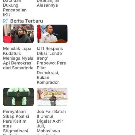
Data dan
Ditahan, Ini
Dukung
Alasannya
Pencapaian
IKU
Berita Terbaru
Menolak Lupa
IJTI Respons
Kudatuli:
Diksi ‘Londo
Menjaga Nyala
Ireng’
Api Demokrasi
Prabowo: Pers
dari Samarinda
Pilar
Demokrasi,
Bukan
Komprador.
Pernyataan
Job Fair Batch
Sikap Koalisi
II Unmul
Pers Kaltim
Digelar Akhir
atas
Juli,
Stigmatisasi
Mahasiswa