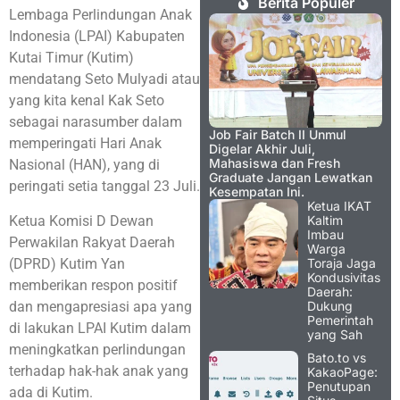
Berita Populer
Lembaga Perlindungan Anak
Indonesia (LPAI) Kabupaten
Kutai Timur (Kutim)
mendatang Seto Mulyadi atau
yang kita kenal Kak Seto
sebagai narasumber dalam
Job Fair Batch II Unmul
memperingati Hari Anak
Digelar Akhir Juli,
Mahasiswa dan Fresh
Nasional (HAN), yang di
Graduate Jangan Lewatkan
peringati setia tanggal 23 Juli.
Kesempatan Ini.
Ketua IKAT
Ketua Komisi D Dewan
Kaltim
Imbau
Perwakilan Rakyat Daerah
Warga
(DPRD) Kutim Yan
Toraja Jaga
Kondusivitas
memberikan respon positif
Daerah:
dan mengapresiasi apa yang
Dukung
Pemerintah
di lakukan LPAI Kutim dalam
yang Sah
meningkatkan perlindungan
Bato.to vs
terhadap hak-hak anak yang
KakaoPage:
Penutupan
ada di Kutim.