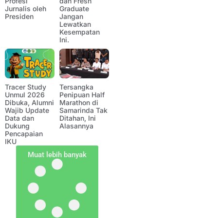
Profesi
dan Fresh
Jurnalis oleh
Graduate
Presiden
Jangan
Lewatkan
Kesempatan
Ini.
Tracer Study
Tersangka
Unmul 2026
Penipuan Half
Dibuka, Alumni
Marathon di
Wajib Update
Samarinda Tak
Data dan
Ditahan, Ini
Dukung
Alasannya
Pencapaian
IKU
Muat lebih banyak