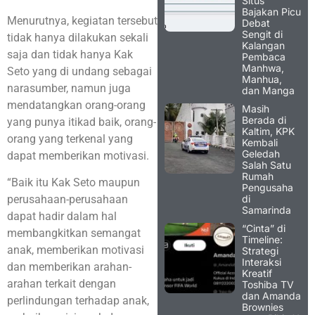
Situs
Bajakan Picu
Menurutnya, kegiatan tersebut
Debat
Sengit di
tidak hanya dilakukan sekali
Kalangan
saja dan tidak hanya Kak
Pembaca
Manhwa,
Seto yang di undang sebagai
Manhua,
narasumber, namun juga
dan Manga
mendatangkan orang-orang
Masih
Berada di
yang punya itikad baik, orang-
Kaltim, KPK
orang yang terkenal yang
Kembali
Geledah
dapat memberikan motivasi.
Salah Satu
Rumah
“Baik itu Kak Seto maupun
Pengusaha
di
perusahaan-perusahaan
Samarinda
dapat hadir dalam hal
“Cinta” di
membangkitkan semangat
Timeline:
anak, memberikan motivasi
Strategi
Interaksi
dan memberikan arahan-
Kreatif
arahan terkait dengan
Toshiba TV
dan Amanda
perlindungan terhadap anak,
Brownies