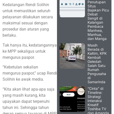
Penutupan
Kedatangan Rendi Solihin
Situs
Bajakan Picu
untuk memastikan seluruh
Debat
pelayanan dilakukan secara
Sengit di
Kalangan
maksimal sesuai dengan
Pembaca
prosedur dan aturan yang
Manhwa,
Manhua,
berlaku.
dan Manga
Tak hanya itu, kedatangannya
Masih
Berada di
ke MPP sekaligus untuk
Kaltim, KPK
mengurus paspor.
Kembali
Geledah
Salah Satu
“Kebetulan sekalian
Rumah
mengurus paspor,” ucap Rendi
Pengusaha
di
Solihin ke awak media.
Samarinda
“Cinta” di
“Kita akan lihat apa-apa saja
Timeline:
yang masih kurang, kita
Strategi
Interaksi
upayakan dapat terpenuhi
Kreatif
tahun ini. Sehingga tahun
Toshiba TV
dan Amanda
depan semua layanan di MPP