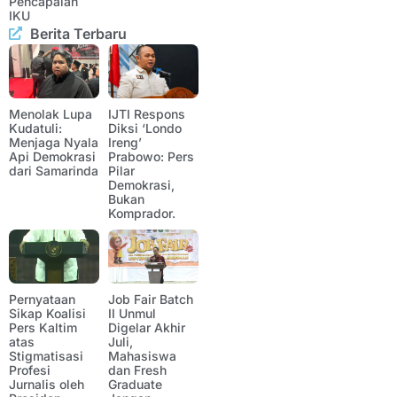
Pencapaian
IKU
Berita Terbaru
Menolak Lupa
IJTI Respons
Kudatuli:
Diksi ‘Londo
Menjaga Nyala
Ireng’
Api Demokrasi
Prabowo: Pers
dari Samarinda
Pilar
Demokrasi,
Bukan
Komprador.
Pernyataan
Job Fair Batch
Sikap Koalisi
II Unmul
Pers Kaltim
Digelar Akhir
atas
Juli,
Stigmatisasi
Mahasiswa
Profesi
dan Fresh
Jurnalis oleh
Graduate