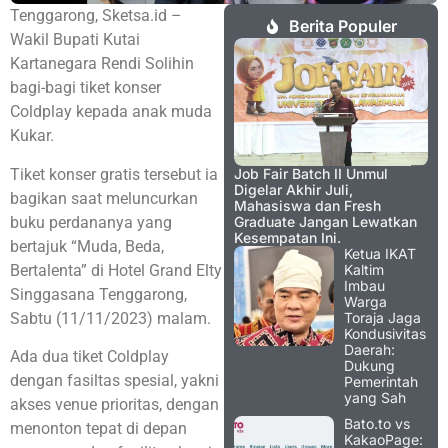
Tenggarong, Sketsa.id –
Berita Populer
Wakil Bupati Kutai
Kartanegara Rendi Solihin
bagi-bagi tiket konser
Coldplay kepada anak muda
Kukar.
Tiket konser gratis tersebut ia
Job Fair Batch II Unmul
Digelar Akhir Juli,
bagikan saat meluncurkan
Mahasiswa dan Fresh
buku perdananya yang
Graduate Jangan Lewatkan
Kesempatan Ini.
bertajuk “Muda, Beda,
Ketua IKAT
Bertalenta” di Hotel Grand Elty
Kaltim
Imbau
Singgasana Tenggarong,
Warga
Sabtu (11/11/2023) malam.
Toraja Jaga
Kondusivitas
Daerah:
Ada dua tiket Coldplay
Dukung
dengan fasiltas spesial, yakni
Pemerintah
yang Sah
akses venue prioritas, dengan
Bato.to vs
menonton tepat di depan
KakaoPage: