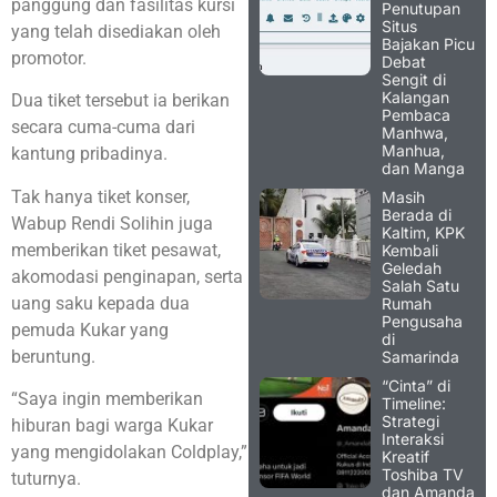
panggung dan fasilitas kursi
Penutupan
Situs
yang telah disediakan oleh
Bajakan Picu
promotor.
Debat
Sengit di
Kalangan
Dua tiket tersebut ia berikan
Pembaca
secara cuma-cuma dari
Manhwa,
Manhua,
kantung pribadinya.
dan Manga
Tak hanya tiket konser,
Masih
Berada di
Wabup Rendi Solihin juga
Kaltim, KPK
memberikan tiket pesawat,
Kembali
Geledah
akomodasi penginapan, serta
Salah Satu
uang saku kepada dua
Rumah
Pengusaha
pemuda Kukar yang
di
beruntung.
Samarinda
“Cinta” di
“Saya ingin memberikan
Timeline:
Strategi
hiburan bagi warga Kukar
Interaksi
yang mengidolakan Coldplay,”
Kreatif
Toshiba TV
tuturnya.
dan Amanda