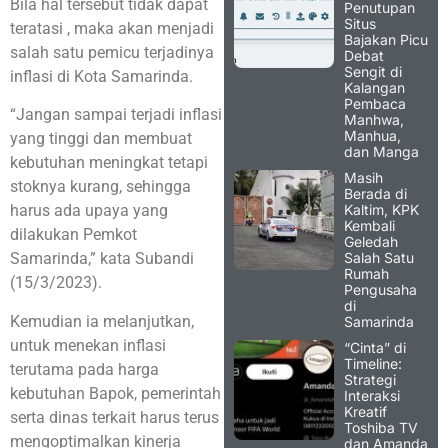
Bila hal tersebut tidak dapat
Penutupan
Situs
teratasi , maka akan menjadi
Bajakan Picu
salah satu pemicu terjadinya
Debat
Sengit di
inflasi di Kota Samarinda.
Kalangan
Pembaca
“Jangan sampai terjadi inflasi
Manhwa,
Manhua,
yang tinggi dan membuat
dan Manga
kebutuhan meningkat tetapi
Masih
stoknya kurang, sehingga
Berada di
Kaltim, KPK
harus ada upaya yang
Kembali
dilakukan Pemkot
Geledah
Salah Satu
Samarinda,” kata Subandi
Rumah
(15/3/2023).
Pengusaha
di
Kemudian ia melanjutkan,
Samarinda
untuk menekan inflasi
“Cinta” di
Timeline:
terutama pada harga
Strategi
kebutuhan Bapok, pemerintah
Interaksi
Kreatif
serta dinas terkait harus terus
Toshiba TV
mengoptimalkan kinerja
dan Amanda