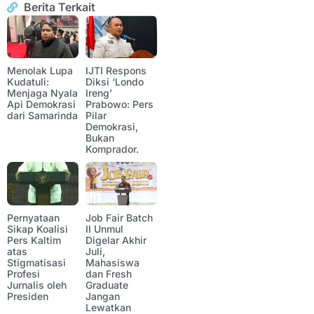
Berita Terkait
Menolak Lupa
IJTI Respons
Kudatuli:
Diksi ‘Londo
Menjaga Nyala
Ireng’
Api Demokrasi
Prabowo: Pers
dari Samarinda
Pilar
Demokrasi,
Bukan
Komprador.
Pernyataan
Job Fair Batch
Sikap Koalisi
II Unmul
Pers Kaltim
Digelar Akhir
atas
Juli,
Stigmatisasi
Mahasiswa
Profesi
dan Fresh
Jurnalis oleh
Graduate
Presiden
Jangan
Lewatkan