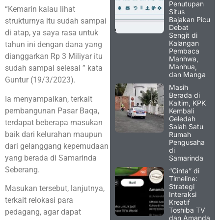
Penutupan
“Kemarin kalau lihat
Situs
Bajakan Picu
strukturnya itu sudah sampai
Debat
di atap, ya saya rasa untuk
Sengit di
Kalangan
tahun ini dengan dana yang
Pembaca
dianggarkan Rp 3 Miliyar itu
Manhwa,
Manhua,
sudah sampai selesai ” kata
dan Manga
Guntur (19/3/2023).
Masih
Berada di
Ia menyampaikan, terkait
Kaltim, KPK
pembangunan Pasar Baqa,
Kembali
Geledah
terdapat beberapa masukan
Salah Satu
baik dari kelurahan maupun
Rumah
Pengusaha
dari gelanggang kepemudaan
di
yang berada di Samarinda
Samarinda
Seberang.
“Cinta” di
Timeline:
Strategi
Masukan tersebut, lanjutnya,
Interaksi
terkait relokasi para
Kreatif
Toshiba TV
pedagang, agar dapat
dan Amanda