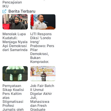
Pencapaian
IKU
Berita Terbaru
Menolak Lupa
IJTI Respons
Kudatuli:
Diksi ‘Londo
Menjaga Nyala
Ireng’
Api Demokrasi
Prabowo: Pers
dari Samarinda
Pilar
Demokrasi,
Bukan
Komprador.
Pernyataan
Job Fair Batch
Sikap Koalisi
II Unmul
Pers Kaltim
Digelar Akhir
atas
Juli,
Stigmatisasi
Mahasiswa
Profesi
dan Fresh
Jurnalis oleh
Graduate