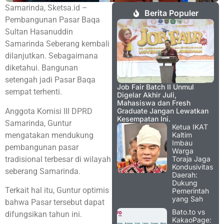
Samarinda, Sketsa.id –
Berita Populer
Pembangunan Pasar Baqa
Sultan Hasanuddin
Samarinda Seberang kembali
dilanjutkan. Sebagaimana
diketahui. Bangunan
setengah jadi Pasar Baqa
Job Fair Batch II Unmul
sempat terhenti.
Digelar Akhir Juli,
Mahasiswa dan Fresh
Anggota Komisi III DPRD
Graduate Jangan Lewatkan
Kesempatan Ini.
Samarinda, Guntur
Ketua IKAT
mengatakan mendukung
Kaltim
Imbau
pembangunan pasar
Warga
tradisional terbesar di wilayah
Toraja Jaga
Kondusivitas
seberang Samarinda.
Daerah:
Dukung
Terkait hal itu, Guntur optimis
Pemerintah
yang Sah
bahwa Pasar tersebut dapat
Bato.to vs
difungsikan tahun ini.
KakaoPage: