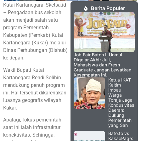
Kutai Kartanegara, Sketsa.id
Berita Populer
– Pengadaan bus sekolah
akan menjadi salah satu
program Pemerintah
Kabupaten (Pemkab) Kutai
Kartanegara (Kukar) melalui
Dinas Perhubungan (Dishub)
Job Fair Batch II Unmul
ke depan.
Digelar Akhir Juli,
Mahasiswa dan Fresh
Wakil Bupati Kutai
Graduate Jangan Lewatkan
Kesempatan Ini.
Kartanegara Rendi Solihin
Ketua IKAT
mendukung penuh program
Kaltim
Imbau
ini. Hal tersebut dikarenakan
Warga
luasnya geografis wilayah
Toraja Jaga
Kondusivitas
Kukar.
Daerah:
Dukung
Apalagi, fokus pemerintah
Pemerintah
yang Sah
saat ini ialah infrastruktur
Bato.to vs
konektivitas. Sehingga,
KakaoPage: