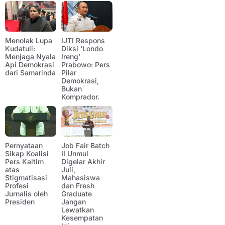
Menolak Lupa
IJTI Respons
Kudatuli:
Diksi ‘Londo
Menjaga Nyala
Ireng’
Api Demokrasi
Prabowo: Pers
dari Samarinda
Pilar
Demokrasi,
Bukan
Komprador.
Pernyataan
Job Fair Batch
Sikap Koalisi
II Unmul
Pers Kaltim
Digelar Akhir
atas
Juli,
Stigmatisasi
Mahasiswa
Profesi
dan Fresh
Jurnalis oleh
Graduate
Presiden
Jangan
Lewatkan
Kesempatan