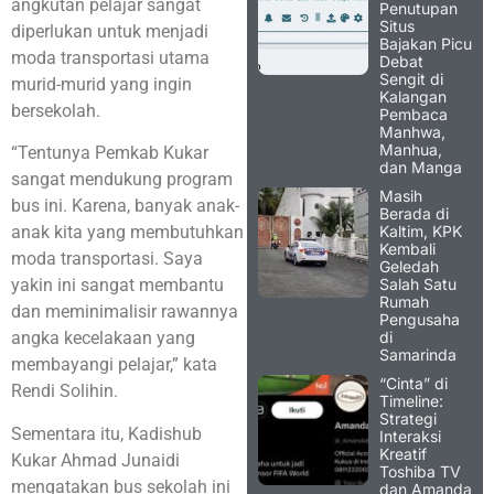
angkutan pelajar sangat
Penutupan
Situs
diperlukan untuk menjadi
Bajakan Picu
moda transportasi utama
Debat
Sengit di
murid-murid yang ingin
Kalangan
bersekolah.
Pembaca
Manhwa,
Manhua,
“Tentunya Pemkab Kukar
dan Manga
sangat mendukung program
Masih
bus ini. Karena, banyak anak-
Berada di
Kaltim, KPK
anak kita yang membutuhkan
Kembali
moda transportasi. Saya
Geledah
Salah Satu
yakin ini sangat membantu
Rumah
dan meminimalisir rawannya
Pengusaha
di
angka kecelakaan yang
Samarinda
membayangi pelajar,” kata
“Cinta” di
Rendi Solihin.
Timeline:
Strategi
Sementara itu, Kadishub
Interaksi
Kreatif
Kukar Ahmad Junaidi
Toshiba TV
mengatakan bus sekolah ini
dan Amanda