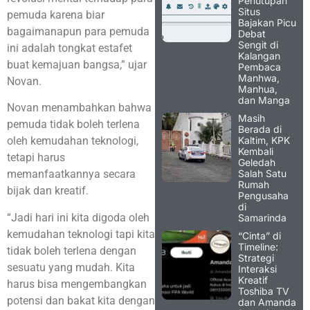
Penutupan
Situs
pemuda karena biar
Bajakan Picu
bagaimanapun para pemuda
Debat
Sengit di
ini adalah tongkat estafet
Kalangan
buat kemajuan bangsa,” ujar
Pembaca
Manhwa,
Novan.
Manhua,
dan Manga
Novan menambahkan bahwa
Masih
pemuda tidak boleh terlena
Berada di
Kaltim, KPK
oleh kemudahan teknologi,
Kembali
tetapi harus
Geledah
Salah Satu
memanfaatkannya secara
Rumah
bijak dan kreatif.
Pengusaha
di
“Jadi hari ini kita digoda oleh
Samarinda
kemudahan teknologi tapi kita
“Cinta” di
Timeline:
tidak boleh terlena dengan
Strategi
sesuatu yang mudah. Kita
Interaksi
Kreatif
harus bisa mengembangkan
Toshiba TV
potensi dan bakat kita dengan
dan Amanda