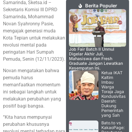
Samarinda, Sketsa.id –
Berita Populer
Sekretaris Komisi III DPRD
Samarinda, Mohammad
Novan Syahronny Pasie,
mengajak generasi muda
Kota Tepian untuk melakukan
revolusi mental pada
Job Fair Batch II Unmul
peringatan Hari Sumpah
Digelar Akhir Juli,
Mahasiswa dan Fresh
Pemuda, Senin (12/11/2023).
Graduate Jangan Lewatkan
Kesempatan Ini.
Novan mengatakan bahwa
Ketua IKAT
pemuda harus
Kaltim
Imbau
memanfaatkan momentum
Warga
ini sebagai langkah untuk
Toraja Jaga
Kondusivitas
melakukan perubahan yang
Daerah:
positif bagi bangsa.
Dukung
Pemerintah
yang Sah
“Kita harus mempunyai
Bato.to vs
perubahan khususnya
KakaoPage:
revolusi mental terhadap para