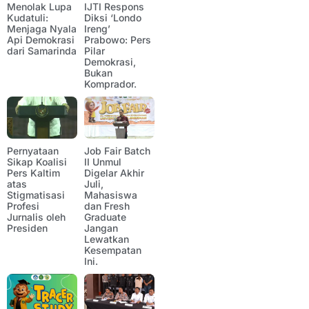
Menolak Lupa
IJTI Respons
Kudatuli:
Diksi ‘Londo
Menjaga Nyala
Ireng’
Api Demokrasi
Prabowo: Pers
dari Samarinda
Pilar
Demokrasi,
Bukan
Komprador.
Pernyataan
Job Fair Batch
Sikap Koalisi
II Unmul
Pers Kaltim
Digelar Akhir
atas
Juli,
Stigmatisasi
Mahasiswa
Profesi
dan Fresh
Jurnalis oleh
Graduate
Presiden
Jangan
Lewatkan
Kesempatan
Ini.