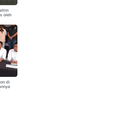
altim
is oleh
on di
annya