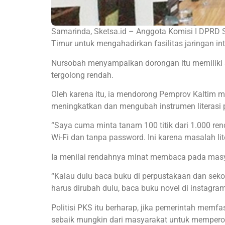
Samarinda, Sketsa.id – Anggota Komisi I DPRD
Timur untuk mengahadirkan fasilitas jaringan in
Nursobah menyampaikan dorongan itu memiliki a
tergolong rendah.
Oleh karena itu, ia mendorong Pemprov Kaltim m
meningkatkan dan mengubah instrumen literasi
“Saya cuma minta tanam 100 titik dari 1.000 renc
Wi-Fi dan tanpa password. Ini karena masalah li
Ia menilai rendahnya minat membaca pada masy
“Kalau dulu baca buku di perpustakaan dan sekola
harus dirubah dulu, baca buku novel di instagram
Politisi PKS itu berharap, jika pemerintah memfa
sebaik mungkin dari masyarakat untuk memperol