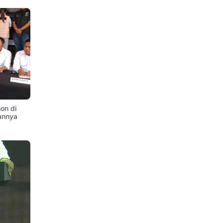
on di
annya