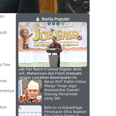
tan
Berita Populer
asih
a free
Job Fair Batch II Unmul Digelar Akhir
Juli, Mahasiswa dan Fresh Graduate
Jangan Lewatkan Kesempatan Ini.
umen.
Ketua IKAT Kaltim Imbau
Warga Toraja Jaga
Kondusivitas Daerah:
rumennya
Dukung Pemerintah
yang Sah
tkan
Bato.to vs KakaoPage:
Penutupan Situs Bajakan
Picu Debat Sengit di