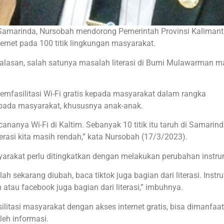
 Samarinda, Nursobah mendorong Pemerintah Provinsi Kaliman
ternet pada 100 titik lingkungan masyarakat.
lasan, salah satunya masalah literasi di Bumi Mulawarman m
emfasilitasi Wi-Fi gratis kepada masyarakat dalam rangka
 pada masyarakat, khususnya anak-anak.
ananya Wi-Fi di Kaltim. Sebanyak 10 titik itu taruh di Samarind
terasi kita masih rendah,” kata Nursobah (17/3/2023).
arakat perlu ditingkatkan dengan melakukan perubahan instr
h sekarang diubah, baca tiktok juga bagian dari literasi. Inst
 atau facebook juga bagian dari literasi,” imbuhnya.
silitasi masyarakat dengan akses internet gratis, bisa dimanfaa
eh informasi.