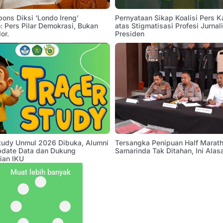
pons Diksi ‘Londo Ireng’
Pernyataan Sikap Koalisi Pers K
 Pers Pilar Demokrasi, Bukan
atas Stigmatisasi Profesi Jurnal
or.
Presiden
Study Unmul 2026 Dibuka, Alumni
Tersangka Penipuan Half Marath
pdate Data dan Dukung
Samarinda Tak Ditahan, Ini Alas
ian IKU
Muat lebih banyak