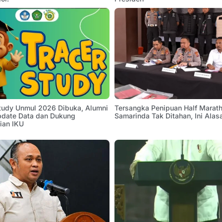
Study Unmul 2026 Dibuka, Alumni
Tersangka Penipuan Half Marath
pdate Data dan Dukung
Samarinda Tak Ditahan, Ini Alas
ian IKU