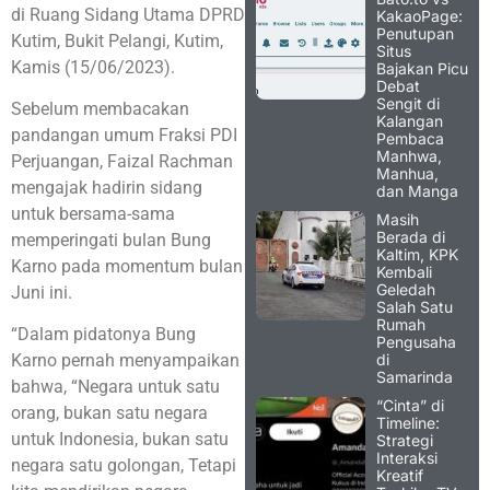
di Ruang Sidang Utama DPRD
KakaoPage:
Penutupan
Kutim, Bukit Pelangi, Kutim,
Situs
Kamis (15/06/2023).
Bajakan Picu
Debat
Sengit di
Sebelum membacakan
Kalangan
pandangan umum Fraksi PDI
Pembaca
Manhwa,
Perjuangan, Faizal Rachman
Manhua,
mengajak hadirin sidang
dan Manga
untuk bersama-sama
Masih
Berada di
memperingati bulan Bung
Kaltim, KPK
Karno pada momentum bulan
Kembali
Geledah
Juni ini.
Salah Satu
Rumah
“Dalam pidatonya Bung
Pengusaha
di
Karno pernah menyampaikan
Samarinda
bahwa, “Negara untuk satu
“Cinta” di
orang, bukan satu negara
Timeline:
untuk Indonesia, bukan satu
Strategi
Interaksi
negara satu golongan, Tetapi
Kreatif