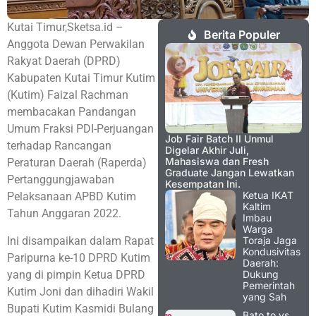
Kutai Timur,Sketsa.id –
Berita Populer
Anggota Dewan Perwakilan
Rakyat Daerah (DPRD)
Kabupaten Kutai Timur Kutim
(Kutim) Faizal Rachman
membacakan Pandangan
Umum Fraksi PDI-Perjuangan
Job Fair Batch II Unmul
terhadap Rancangan
Digelar Akhir Juli,
Mahasiswa dan Fresh
Peraturan Daerah (Raperda)
Graduate Jangan Lewatkan
Pertanggungjawaban
Kesempatan Ini.
Ketua IKAT
Pelaksanaan APBD Kutim
Kaltim
Tahun Anggaran 2022.
Imbau
Warga
Ini disampaikan dalam Rapat
Toraja Jaga
Kondusivitas
Paripurna ke-10 DPRD Kutim
Daerah:
yang di pimpin Ketua DPRD
Dukung
Pemerintah
Kutim Joni dan dihadiri Wakil
yang Sah
Bupati Kutim Kasmidi Bulang
Bato.to vs