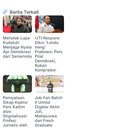
Berita Terkait
Menolak Lupa
IJTI Respons
Kudatuli:
Diksi ‘Londo
Menjaga Nyala
Ireng’
Api Demokrasi
Prabowo: Pers
dari Samarinda
Pilar
Demokrasi,
Bukan
Komprador.
Pernyataan
Job Fair Batch
Sikap Koalisi
II Unmul
Pers Kaltim
Digelar Akhir
atas
Juli,
Stigmatisasi
Mahasiswa
Profesi
dan Fresh
Jurnalis oleh
Graduate