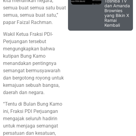
kita mendirikan negara,
Toshiba TV
dan Amanda
semua buat semua satu buat
Brownies
semua, semua buat satu,”
yang Bikin X
Ramai
papar Faizal Rachman.
Kembali
Wakil Ketua Fraksi PDI-
Perjuangan tersebut
mengungkapkan bahwa
kutipan Bung Karno
menandakan pentingnya
semangat bermusyawarah
dan bergotong royong untuk
kemajuan sebuah bangsa,
daerah dan negara.
“Tentu di Bulan Bung Karno
ini, Fraksi PDI Perjuangan
mengajak seluruh hadirin
untuk menjaga semangat
persatuan dan kesatuan,