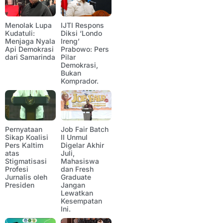
Menolak Lupa
IJTI Respons
Kudatuli:
Diksi ‘Londo
Menjaga Nyala
Ireng’
Api Demokrasi
Prabowo: Pers
dari Samarinda
Pilar
Demokrasi,
Bukan
Komprador.
Pernyataan
Job Fair Batch
Sikap Koalisi
II Unmul
Pers Kaltim
Digelar Akhir
atas
Juli,
Stigmatisasi
Mahasiswa
Profesi
dan Fresh
Jurnalis oleh
Graduate
Presiden
Jangan
Lewatkan
Kesempatan
Ini.