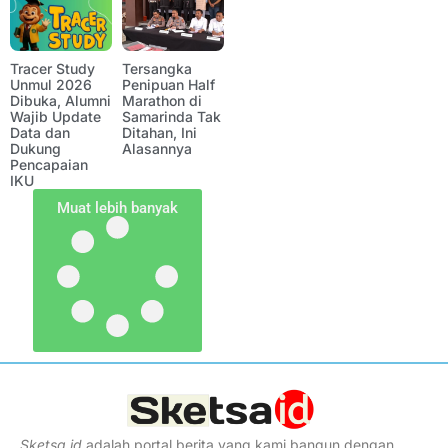
Tracer Study
Tersangka
Unmul 2026
Penipuan Half
Dibuka, Alumni
Marathon di
Wajib Update
Samarinda Tak
Data dan
Ditahan, Ini
Dukung
Alasannya
Pencapaian
IKU
Muat lebih banyak
Sketsa
.
id
adalah portal berita yang kami bangun dengan