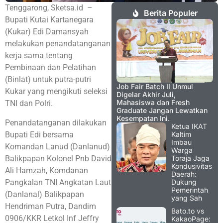
Tenggarong, Sketsa.id –
Berita Populer
Bupati Kutai Kartanegara
(Kukar) Edi Damansyah
melakukan penandatanganan
kerja sama tentang
Pembinaan dan Pelatihan
(Binlat) untuk putra-putri
Job Fair Batch II Unmul
Kukar yang mengikuti seleksi
Digelar Akhir Juli,
Mahasiswa dan Fresh
TNI dan Polri.
Graduate Jangan Lewatkan
Kesempatan Ini.
Penandatanganan dilakukan
Ketua IKAT
Bupati Edi bersama
Kaltim
Imbau
Komandan Lanud (Danlanud)
Warga
Balikpapan Kolonel Pnb David
Toraja Jaga
Kondusivitas
Ali Hamzah, Komdanan
Daerah:
Pangkalan TNI Angkatan Laut
Dukung
Pemerintah
(Danlanal) Balikpapan
yang Sah
Hendriman Putra, Dandim
Bato.to vs
0906/KKR Letkol Inf Jeffry
KakaoPage: