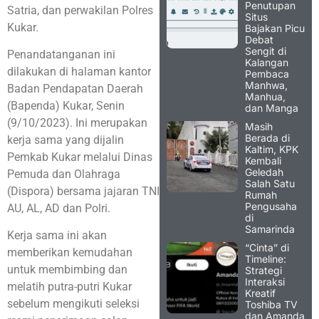
Penutupan
Satria, dan perwakilan Polres
Situs
Kukar.
Bajakan Picu
Debat
Sengit di
Penandatanganan ini
Kalangan
dilakukan di halaman kantor
Pembaca
Manhwa,
Badan Pendapatan Daerah
Manhua,
(Bapenda) Kukar, Senin
dan Manga
(9/10/2023). Ini merupakan
Masih
Berada di
kerja sama yang dijalin
Kaltim, KPK
Pemkab Kukar melalui Dinas
Kembali
Geledah
Pemuda dan Olahraga
Salah Satu
(Dispora) bersama jajaran TNI
Rumah
Pengusaha
AU, AL, AD dan Polri.
di
Samarinda
Kerja sama ini akan
“Cinta” di
memberikan kemudahan
Timeline:
untuk membimbing dan
Strategi
Interaksi
melatih putra-putri Kukar
Kreatif
sebelum mengikuti seleksi
Toshiba TV
dan Amanda