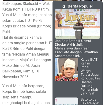
Balikpapan, Sketsa.id – Wakil
Berita Populer
Ketua Komisi I DPRD Kaltim,
Yusuf Mustafa mengucapkan
selamat atas HUT Ke-78
Korps Brigade Mobil (Brimob)
Polri.
Hal itu disampaikannya
Job Fair Batch II Unmul
dalam rangka peringatan HUT
Digelar Akhir Juli,
Mahasiswa dan Fresh
Ke-78 Brimob Polri dengan
Graduate Jangan Lewatkan
tema “Negara Aman Menuju
Kesempatan Ini.
Ketua IKAT
Indonesia Maju” di Lapangan
Kaltim
Mako Brimob M. Jasin
Imbau
Warga
Balikpapan, Kamis, 16
Toraja Jaga
November 2023.
Kondusivitas
Daerah:
Yusuf Mustafa berpesan,
Dukung
Pemerintah
Korps Brimob harus selalu
yang Sah
siap serta mampu
Bato.to vs
menghadapi berbagai situasi
KakaoPage: