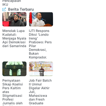
Pencapaian
IKU
Berita Terbaru
Menolak Lupa
IJTI Respons
Kudatuli:
Diksi ‘Londo
Menjaga Nyala
Ireng’
Api Demokrasi
Prabowo: Pers
dari Samarinda
Pilar
Demokrasi,
Bukan
Komprador.
Pernyataan
Job Fair Batch
Sikap Koalisi
II Unmul
Pers Kaltim
Digelar Akhir
atas
Juli,
Stigmatisasi
Mahasiswa
Profesi
dan Fresh
Jurnalis oleh
Graduate