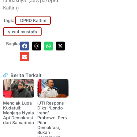
tandasnya. (adv/pa/Dprd
Kaltim)
Tags:
DPRD Kaltim
yusuf mustafa
Bagikan:
Berita Terkait
Menolak Lupa
IJTI Respons
Kudatuli:
Diksi ‘Londo
Menjaga Nyala
Ireng’
Api Demokrasi
Prabowo: Pers
dari Samarinda
Pilar
Demokrasi,
Bukan