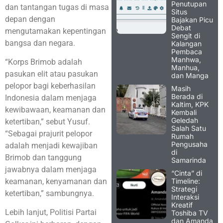
Penutupan
dan tantangan tugas di masa
Situs
depan dengan
Bajakan Picu
Debat
mengutamakan kepentingan
Sengit di
bangsa dan negara.
Kalangan
Pembaca
Manhwa,
“Korps Brimob adalah
Manhua,
pasukan elit atau pasukan
dan Manga
pelopor bagi keberhasilan
Masih
Berada di
Indonesia dalam menjaga
Kaltim, KPK
kewibawaan, keamanan dan
Kembali
Geledah
ketertiban,” sebut Yusuf.
Salah Satu
“Sebagai prajurit pelopor
Rumah
Pengusaha
adalah menjadi kewajiban
di
Brimob dan tanggung
Samarinda
jawabnya dalam menjaga
“Cinta” di
Timeline:
keamanan, kenyamanan dan
Strategi
ketertiban,” sambungnya.
Interaksi
Kreatif
Lebih lanjut, Politisi Partai
Toshiba TV
dan Amanda