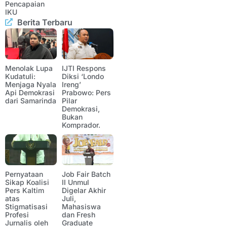
Pencapaian
IKU
Berita Terbaru
Menolak Lupa
IJTI Respons
Kudatuli:
Diksi ‘Londo
Menjaga Nyala
Ireng’
Api Demokrasi
Prabowo: Pers
dari Samarinda
Pilar
Demokrasi,
Bukan
Komprador.
Pernyataan
Job Fair Batch
Sikap Koalisi
II Unmul
Pers Kaltim
Digelar Akhir
atas
Juli,
Stigmatisasi
Mahasiswa
Profesi
dan Fresh
Jurnalis oleh
Graduate