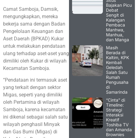
Situs
Bajakan Picu
Camat Samboja, Damsik,
Debat
Sengit di
mengungkapkan, mereka
Kalangan
bekerja sama dengan Badan
Pembaca
Manhwa,
Pengelolaan Keuangan dan
Manhua,
Aset Daerah (BPKAD) Kukar
dan Manga
untuk melakukan pendataan
Masih
Berada di
ulang terhadap aset-aset yang
Kaltim, KPK
dimiliki oleh Kukar di wilayah
Kembali
Geledah
Kecamatan Samboja.
Salah Satu
Rumah
“Pendataan ini termasuk aset
Pengusaha
di
yang terkait dengan sektor
Samarinda
Migas, seperti yang dimiliki
“Cinta” di
oleh Pertamina di wilayah
Timeline:
Samboja, karena kecamatan
Strategi
Interaksi
ini dikenal sebagai salah satu
Kreatif
wilayah penghasil Minyak
Toshiba TV
dan Amanda
dan Gas Bumi (Migas) di
Brownies