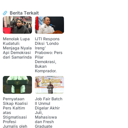
Berita Terkait
Menolak Lupa
IJTI Respons
Kudatuli:
Diksi ‘Londo
Menjaga Nyala
Ireng’
Api Demokrasi
Prabowo: Pers
dari Samarinda
Pilar
Demokrasi,
Bukan
Komprador.
Pernyataan
Job Fair Batch
Sikap Koalisi
II Unmul
Pers Kaltim
Digelar Akhir
atas
Juli,
Stigmatisasi
Mahasiswa
Profesi
dan Fresh
Jurnalis oleh
Graduate