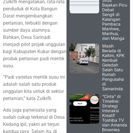
Situs
Zulkifli mengatakan, rata-rata
Bajakan Picu
penduduk di Kota Bangun
Debat
Sengit di
Darat mengembangkan
Kalangan
pertanian, terbukti dengan
Pembaca
Manhwa,
sumber daya alamnya.
Manhua,
Bahkan, Desa Sarinadi
dan Manga
menjadi pilot projek unggulan
Masih
Berada di
bagi Kabupaten Kukar dengan
Kaltim, KPK
produk pertanian padi mentik
Kembali
Geledah
susu.
Salah Satu
Rumah
“Padi varietas mentik susu ini
Pengusaha
di
adalah salah satu produk
Samarinda
unggulan kita untuk di sektor
“Cinta” di
pertanian,” kata Zulkifli.
Timeline:
Strategi
Ada juga pariwisata yang
Interaksi
Kreatif
sudah cukup terkenal di Desa
Toshiba TV
Kedang Ipil, yakni air terjun
dan Amanda
Brownies
kandua raya. Selain itu, di