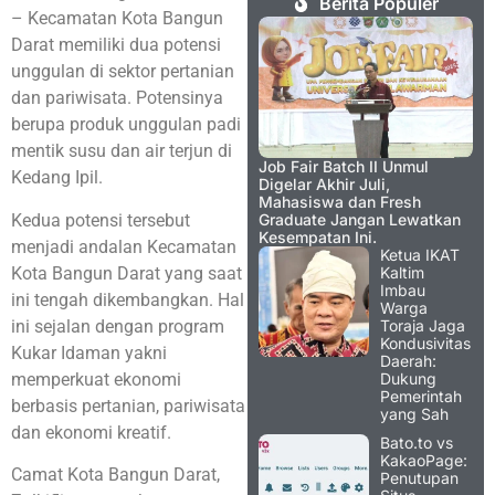
Berita Populer
– Kecamatan Kota Bangun
Darat memiliki dua potensi
unggulan di sektor pertanian
dan pariwisata. Potensinya
berupa produk unggulan padi
mentik susu dan air terjun di
Job Fair Batch II Unmul
Kedang Ipil.
Digelar Akhir Juli,
Mahasiswa dan Fresh
Kedua potensi tersebut
Graduate Jangan Lewatkan
Kesempatan Ini.
menjadi andalan Kecamatan
Ketua IKAT
Kota Bangun Darat yang saat
Kaltim
Imbau
ini tengah dikembangkan. Hal
Warga
ini sejalan dengan program
Toraja Jaga
Kondusivitas
Kukar Idaman yakni
Daerah:
memperkuat ekonomi
Dukung
Pemerintah
berbasis pertanian, pariwisata
yang Sah
dan ekonomi kreatif.
Bato.to vs
KakaoPage:
Camat Kota Bangun Darat,
Penutupan