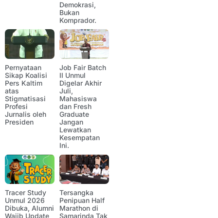
Demokrasi,
Bukan
Komprador.
Pernyataan
Job Fair Batch
Sikap Koalisi
II Unmul
Pers Kaltim
Digelar Akhir
atas
Juli,
Stigmatisasi
Mahasiswa
Profesi
dan Fresh
Jurnalis oleh
Graduate
Presiden
Jangan
Lewatkan
Kesempatan
Ini.
Tracer Study
Tersangka
Unmul 2026
Penipuan Half
Dibuka, Alumni
Marathon di
Wajib Update
Samarinda Tak