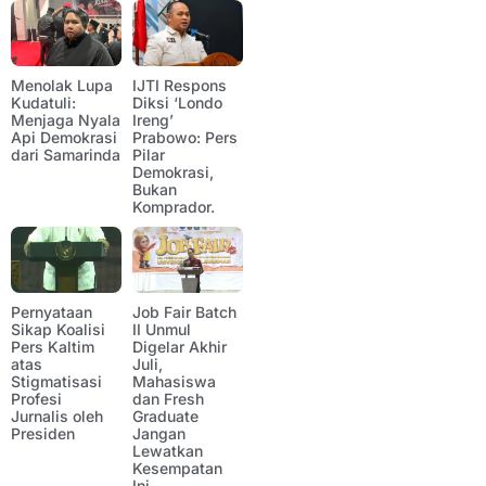
Menolak Lupa
IJTI Respons
Kudatuli:
Diksi ‘Londo
Menjaga Nyala
Ireng’
Api Demokrasi
Prabowo: Pers
dari Samarinda
Pilar
Demokrasi,
Bukan
Komprador.
Pernyataan
Job Fair Batch
Sikap Koalisi
II Unmul
Pers Kaltim
Digelar Akhir
atas
Juli,
Stigmatisasi
Mahasiswa
Profesi
dan Fresh
Jurnalis oleh
Graduate
Presiden
Jangan
Lewatkan
Kesempatan
Ini.