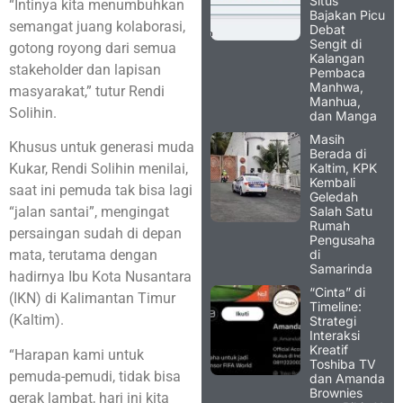
Situs
“Intinya kita menumbuhkan
Bajakan Picu
semangat juang kolaborasi,
Debat
Sengit di
gotong royong dari semua
Kalangan
stakeholder dan lapisan
Pembaca
Manhwa,
masyarakat,” tutur Rendi
Manhua,
Solihin.
dan Manga
Masih
Khusus untuk generasi muda
Berada di
Kaltim, KPK
Kukar, Rendi Solihin menilai,
Kembali
saat ini pemuda tak bisa lagi
Geledah
Salah Satu
“jalan santai”, mengingat
Rumah
persaingan sudah di depan
Pengusaha
di
mata, terutama dengan
Samarinda
hadirnya Ibu Kota Nusantara
“Cinta” di
(IKN) di Kalimantan Timur
Timeline:
(Kaltim).
Strategi
Interaksi
Kreatif
“Harapan kami untuk
Toshiba TV
pemuda-pemudi, tidak bisa
dan Amanda
Brownies
gerak lambat, hari ini kita