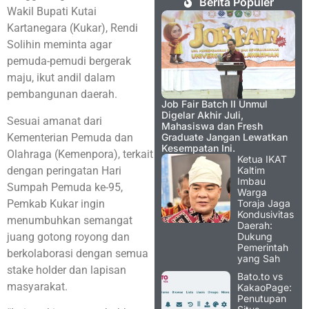
Berita Populer
Wakil Bupati Kutai
Kartanegara (Kukar), Rendi
Solihin meminta agar
pemuda-pemudi bergerak
maju, ikut andil dalam
pembangunan daerah.
Job Fair Batch II Unmul
Digelar Akhir Juli,
Sesuai amanat dari
Mahasiswa dan Fresh
Kementerian Pemuda dan
Graduate Jangan Lewatkan
Kesempatan Ini.
Olahraga (Kemenpora), terkait
Ketua IKAT
dengan peringatan Hari
Kaltim
Imbau
Sumpah Pemuda ke-95,
Warga
Pemkab Kukar ingin
Toraja Jaga
Kondusivitas
menumbuhkan semangat
Daerah:
juang gotong royong dan
Dukung
Pemerintah
berkolaborasi dengan semua
yang Sah
stake holder dan lapisan
Bato.to vs
masyarakat.
KakaoPage:
Penutupan