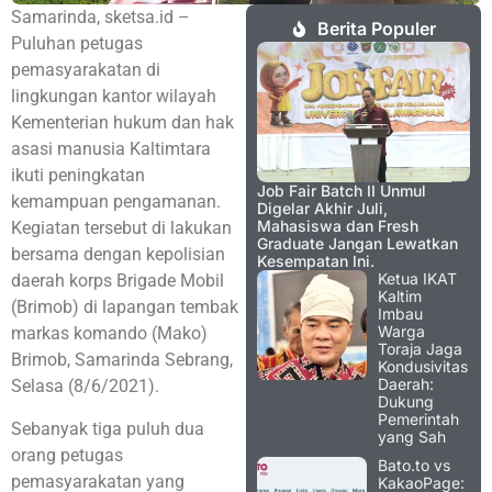
Samarinda, sketsa.id –
Berita Populer
Puluhan petugas
pemasyarakatan di
lingkungan kantor wilayah
Kementerian hukum dan hak
asasi manusia Kaltimtara
ikuti peningkatan
Job Fair Batch II Unmul
kemampuan pengamanan.
Digelar Akhir Juli,
Mahasiswa dan Fresh
Kegiatan tersebut di lakukan
Graduate Jangan Lewatkan
bersama dengan kepolisian
Kesempatan Ini.
Ketua IKAT
daerah korps Brigade Mobil
Kaltim
(Brimob) di lapangan tembak
Imbau
Warga
markas komando (Mako)
Toraja Jaga
Brimob, Samarinda Sebrang,
Kondusivitas
Daerah:
Selasa (8/6/2021).
Dukung
Pemerintah
Sebanyak tiga puluh dua
yang Sah
orang petugas
Bato.to vs
pemasyarakatan yang
KakaoPage: