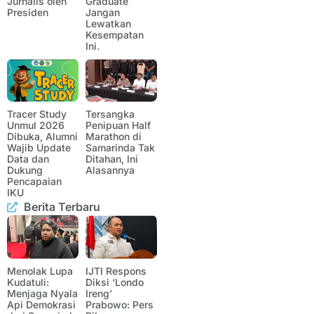
Jurnalis oleh
Graduate
Presiden
Jangan
Lewatkan
Kesempatan
Ini.
Tracer Study
Tersangka
Unmul 2026
Penipuan Half
Dibuka, Alumni
Marathon di
Wajib Update
Samarinda Tak
Data dan
Ditahan, Ini
Dukung
Alasannya
Pencapaian
IKU
Berita Terbaru
Menolak Lupa
IJTI Respons
Kudatuli:
Diksi ‘Londo
Menjaga Nyala
Ireng’
Api Demokrasi
Prabowo: Pers