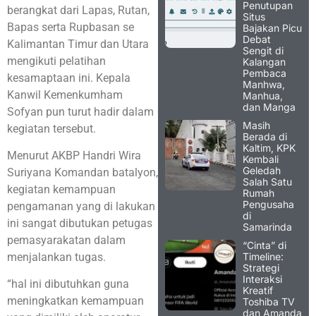
Penutupan
berangkat dari Lapas, Rutan,
Situs
Bapas serta Rupbasan se
Bajakan Picu
Debat
Kalimantan Timur dan Utara
Sengit di
mengikuti pelatihan
Kalangan
Pembaca
kesamaptaan ini. Kepala
Manhwa,
Kanwil Kemenkumham
Manhua,
dan Manga
Sofyan pun turut hadir dalam
Masih
kegiatan tersebut.
Berada di
Kaltim, KPK
Menurut AKBP Handri Wira
Kembali
Geledah
Suriyana Komandan batalyon,
Salah Satu
kegiatan kemampuan
Rumah
Pengusaha
pengamanan yang di lakukan
di
ini sangat dibutukan petugas
Samarinda
pemasyarakatan dalam
“Cinta” di
Timeline:
menjalankan tugas.
Strategi
Interaksi
“hal ini dibutuhkan guna
Kreatif
meningkatkan kemampuan
Toshiba TV
dan Amanda