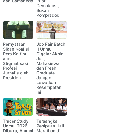
dari Samarinda
Pilar
Demokrasi,
Bukan
Komprador.
Pernyataan
Job Fair Batch
Sikap Koalisi
II Unmul
Pers Kaltim
Digelar Akhir
atas
Juli,
Stigmatisasi
Mahasiswa
Profesi
dan Fresh
Jurnalis oleh
Graduate
Presiden
Jangan
Lewatkan
Kesempatan
Ini.
Tracer Study
Tersangka
Unmul 2026
Penipuan Half
Dibuka, Alumni
Marathon di