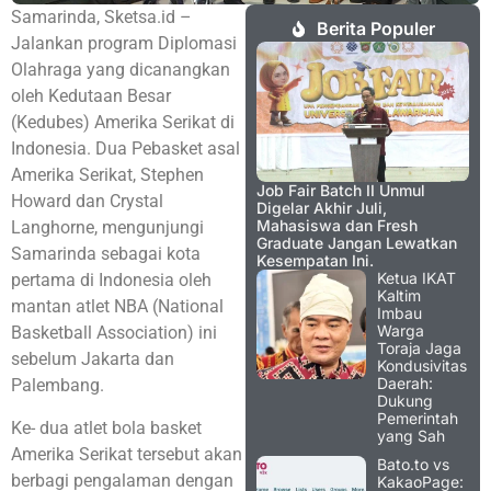
Samarinda, Sketsa.id –
Berita Populer
Jalankan program Diplomasi
Olahraga yang dicanangkan
oleh Kedutaan Besar
(Kedubes) Amerika Serikat di
Indonesia. Dua Pebasket asal
Amerika Serikat, Stephen
Job Fair Batch II Unmul
Howard dan Crystal
Digelar Akhir Juli,
Mahasiswa dan Fresh
Langhorne, mengunjungi
Graduate Jangan Lewatkan
Samarinda sebagai kota
Kesempatan Ini.
Ketua IKAT
pertama di Indonesia oleh
Kaltim
mantan atlet NBA (National
Imbau
Warga
Basketball Association) ini
Toraja Jaga
sebelum Jakarta dan
Kondusivitas
Daerah:
Palembang.
Dukung
Pemerintah
Ke- dua atlet bola basket
yang Sah
Amerika Serikat tersebut akan
Bato.to vs
berbagi pengalaman dengan
KakaoPage: