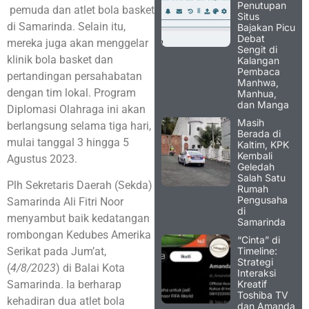
Penutupan
pemuda dan atlet bola basket
Situs
di Samarinda. Selain itu,
Bajakan Picu
Debat
mereka juga akan menggelar
Sengit di
klinik bola basket dan
Kalangan
Pembaca
pertandingan persahabatan
Manhwa,
dengan tim lokal. Program
Manhua,
dan Manga
Diplomasi Olahraga ini akan
Masih
berlangsung selama tiga hari,
Berada di
mulai tanggal 3 hingga 5
Kaltim, KPK
Kembali
Agustus 2023.
Geledah
Salah Satu
Plh Sekretaris Daerah (Sekda)
Rumah
Pengusaha
Samarinda Ali Fitri Noor
di
menyambut baik kedatangan
Samarinda
rombongan Kedubes Amerika
“Cinta” di
Timeline:
Serikat pada Jum’at,
Strategi
(
4/8/2023
) di Balai Kota
Interaksi
Kreatif
Samarinda. Ia berharap
Toshiba TV
kehadiran dua atlet bola
dan Amanda