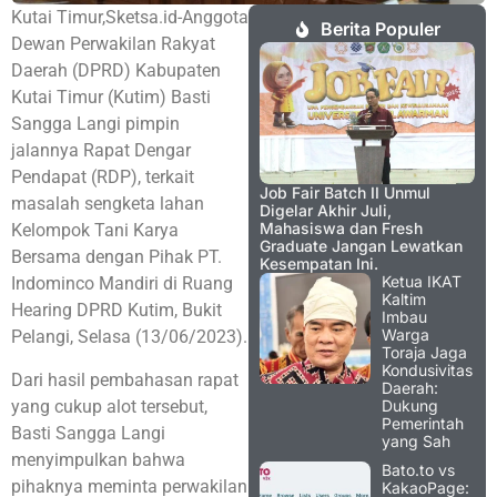
Kutai Timur,Sketsa.id-Anggota
Berita Populer
Dewan Perwakilan Rakyat
Daerah (DPRD) Kabupaten
Kutai Timur (Kutim) Basti
Sangga Langi pimpin
jalannya Rapat Dengar
Pendapat (RDP), terkait
Job Fair Batch II Unmul
masalah sengketa lahan
Digelar Akhir Juli,
Mahasiswa dan Fresh
Kelompok Tani Karya
Graduate Jangan Lewatkan
Bersama dengan Pihak PT.
Kesempatan Ini.
Ketua IKAT
Indominco Mandiri di Ruang
Kaltim
Hearing DPRD Kutim, Bukit
Imbau
Warga
Pelangi, Selasa (13/06/2023).
Toraja Jaga
Kondusivitas
Dari hasil pembahasan rapat
Daerah:
yang cukup alot tersebut,
Dukung
Pemerintah
Basti Sangga Langi
yang Sah
menyimpulkan bahwa
Bato.to vs
pihaknya meminta perwakilan
KakaoPage: