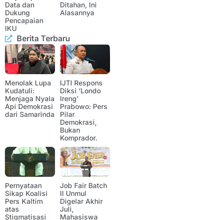
Data dan
Ditahan, Ini
Dukung
Alasannya
Pencapaian
IKU
Berita Terbaru
Menolak Lupa
IJTI Respons
Kudatuli:
Diksi ‘Londo
Menjaga Nyala
Ireng’
Api Demokrasi
Prabowo: Pers
dari Samarinda
Pilar
Demokrasi,
Bukan
Komprador.
Pernyataan
Job Fair Batch
Sikap Koalisi
II Unmul
Pers Kaltim
Digelar Akhir
atas
Juli,
Stigmatisasi
Mahasiswa