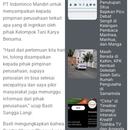
Penutupan
PT Indominco Mandiri untuk
Situs
menyampaikan kepada
Bajakan Picu
Debat
pimpinan perusahaan terkait
Sengit di
apa yang di inginkan oleh
Kalangan
Pembaca
pihak Kelompok Tani Karya
Manhwa,
Bersama.
Manhua,
dan Manga
“Hasil dari pertemuan kita hari
Masih
Berada di
ini, tolong disampaikan
Kaltim, KPK
kepada pihak pimpinan
Kembali
Geledah
perusahaan, supaya
Salah Satu
persoalan ini bisa selesai
Rumah
Pengusaha
secepatnya dan saya pikir
di
masyarakat juga menunggu
Samarinda
informasi dari pihak
“Cinta” di
Timeline:
perusahaan,” ucap Basti
Strategi
Sangga Langi.
Interaksi
Kreatif
Basti mengungkapkan bahwa
Toshiba TV
dan Amanda