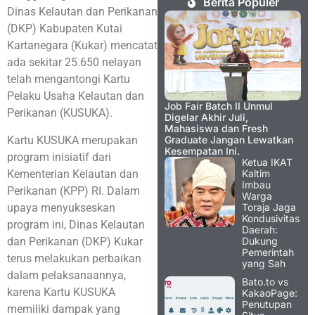
Berita Populer
Dinas Kelautan dan Perikanan
(DKP) Kabupaten Kutai
Kartanegara (Kukar) mencatat
ada sekitar 25.650 nelayan
telah mengantongi Kartu
Pelaku Usaha Kelautan dan
Job Fair Batch II Unmul
Perikanan (KUSUKA).
Digelar Akhir Juli,
Mahasiswa dan Fresh
Kartu KUSUKA merupakan
Graduate Jangan Lewatkan
Kesempatan Ini.
program inisiatif dari
Ketua IKAT
Kementerian Kelautan dan
Kaltim
Imbau
Perikanan (KPP) RI. Dalam
Warga
upaya menyukseskan
Toraja Jaga
Kondusivitas
program ini, Dinas Kelautan
Daerah:
dan Perikanan (DKP) Kukar
Dukung
Pemerintah
terus melakukan perbaikan
yang Sah
dalam pelaksanaannya,
Bato.to vs
karena Kartu KUSUKA
KakaoPage:
Penutupan
memiliki dampak yang