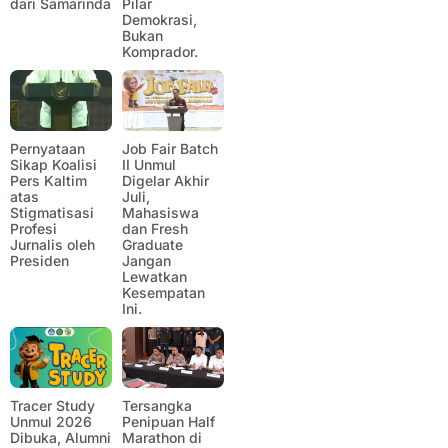
dari Samarinda
Pilar
Demokrasi,
Bukan
Komprador.
Pernyataan
Job Fair Batch
Sikap Koalisi
II Unmul
Pers Kaltim
Digelar Akhir
atas
Juli,
Stigmatisasi
Mahasiswa
Profesi
dan Fresh
Jurnalis oleh
Graduate
Presiden
Jangan
Lewatkan
Kesempatan
Ini.
Tracer Study
Tersangka
Unmul 2026
Penipuan Half
Dibuka, Alumni
Marathon di