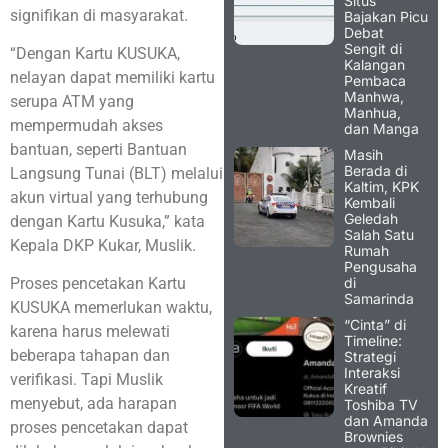
Situs
signifikan di masyarakat.
Bajakan Picu
Debat
Sengit di
“Dengan Kartu KUSUKA,
Kalangan
nelayan dapat memiliki kartu
Pembaca
Manhwa,
serupa ATM yang
Manhua,
mempermudah akses
dan Manga
bantuan, seperti Bantuan
Masih
Berada di
Langsung Tunai (BLT) melalui
Kaltim, KPK
akun virtual yang terhubung
Kembali
Geledah
dengan Kartu Kusuka,” kata
Salah Satu
Kepala DKP Kukar, Muslik.
Rumah
Pengusaha
di
Proses pencetakan Kartu
Samarinda
KUSUKA memerlukan waktu,
“Cinta” di
karena harus melewati
Timeline:
beberapa tahapan dan
Strategi
Interaksi
verifikasi. Tapi Muslik
Kreatif
menyebut, ada harapan
Toshiba TV
dan Amanda
proses pencetakan dapat
Brownies