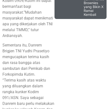
Kodim 0909/Kutim ini dapat
Brownies
bermanfaat bagi
yang Bikin X
Ramai
masyarakat.”Mudahan
Kembali
masyarakat dapat menikmati
apa yang dikerjakan oleh TNI
melalui TMMD,” tutur
Ardiansyah.
Sementara itu, Danrem
Brigjen TNI Yudhi Prasetiyo
mengucapkan terima kasih
dan rasa bangga atas
sambutan dari Pemkab dan
Forkopimda Kutim.
“Terima kasih atas waktu
yang diluangkan dalam
rangka kunker Kodim
091/ASN. Saya sebagai
Danrem baru perlu melakukan