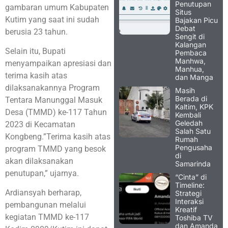
Penutupan
gambaran umum Kabupaten
Situs
Kutim yang saat ini sudah
Bajakan Picu
Debat
berusia 23 tahun.
Sengit di
Kalangan
Selain itu, Bupati
Pembaca
Manhwa,
menyampaikan apresiasi dan
Manhua,
terima kasih atas
dan Manga
dilaksanakannya Program
Masih
Berada di
Tentara Manunggal Masuk
Kaltim, KPK
Desa (TMMD) ke-117 Tahun
Kembali
Geledah
2023 di Kecamatan
Salah Satu
Kongbeng.”Terima kasih atas
Rumah
Pengusaha
program TMMD yang besok
di
akan dilaksanakan
Samarinda
penutupan,” ujarnya.
“Cinta” di
Timeline:
Ardiansyah berharap,
Strategi
Interaksi
pembangunan melalui
Kreatif
kegiatan TMMD ke-117
Toshiba TV
dan Amanda