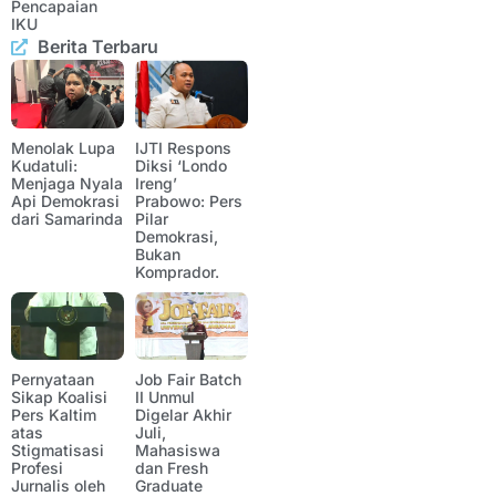
Pencapaian
IKU
Berita Terbaru
Menolak Lupa
IJTI Respons
Kudatuli:
Diksi ‘Londo
Menjaga Nyala
Ireng’
Api Demokrasi
Prabowo: Pers
dari Samarinda
Pilar
Demokrasi,
Bukan
Komprador.
Pernyataan
Job Fair Batch
Sikap Koalisi
II Unmul
Pers Kaltim
Digelar Akhir
atas
Juli,
Stigmatisasi
Mahasiswa
Profesi
dan Fresh
Jurnalis oleh
Graduate