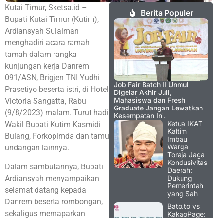
Kutai Timur, Sketsa.id –
Berita Populer
Bupati Kutai Timur (Kutim),
Ardiansyah Sulaiman
menghadiri acara ramah
tamah dalam rangka
kunjungan kerja Danrem
091/ASN, Brigjen TNI Yudhi
Job Fair Batch II Unmul
Prasetiyo beserta istri, di Hotel
Digelar Akhir Juli,
Mahasiswa dan Fresh
Victoria Sangatta, Rabu
Graduate Jangan Lewatkan
(9/8/2023) malam. Turut hadi
Kesempatan Ini.
Ketua IKAT
Wakil Bupati Kutim Kasmidi
Kaltim
Bulang, Forkopimda dan tamu
Imbau
Warga
undangan lainnya.
Toraja Jaga
Kondusivitas
Dalam sambutannya, Bupati
Daerah:
Ardiansyah menyampaikan
Dukung
Pemerintah
selamat datang kepada
yang Sah
Danrem beserta rombongan,
Bato.to vs
sekaligus memaparkan
KakaoPage: