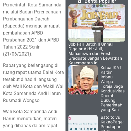
Berita Populer
Pemerintah Kota Samarinda
melalui Badan Perencanaan
Pembangunan Daerah
(Bapedda) menggelar rapat
pembahasan APBD
Perubahan 2021 dan APBD
Job Fair Batch II Unmul
Tahun 2022 Senin
Digelar Akhir Juli,
Mahasiswa dan Fresh
(21/06/2021).
Graduate Jangan Lewatkan
Kesempatan Ini.
Rapat yang berlangsung di
Ketua IKAT
ruang rapat utama Balai Kota
Kaltim
Imbau
tersebut dihadiri langsung
Warga
oleh Wali Kota dan Wakil Wali
Toraja Jaga
Kondusivitas
Kota Samarinda Andi Harun
Daerah:
Rusmadi Wongso.
Dukung
Pemerintah
yang Sah
Wali Kota Samarinda Andi
Bato.to vs
Harun menuturkan, materi
KakaoPage:
yang dibahas dalam rapat
Penutupan