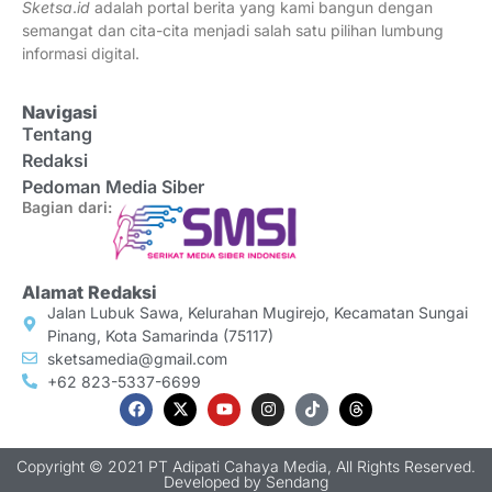
Sketsa
.
id
adalah portal berita yang kami bangun dengan
semangat dan cita-cita menjadi salah satu pilihan lumbung
informasi digital.
Navigasi
Tentang
Redaksi
Pedoman Media Siber
Bagian dari:
Alamat Redaksi
Jalan Lubuk Sawa, Kelurahan Mugirejo, Kecamatan Sungai
Pinang, Kota Samarinda (75117)
sketsamedia@gmail.com
+62 823-5337-6699
Copyright © 2021 PT Adipati Cahaya Media, All Rights Reserved.
Developed by
Sendang