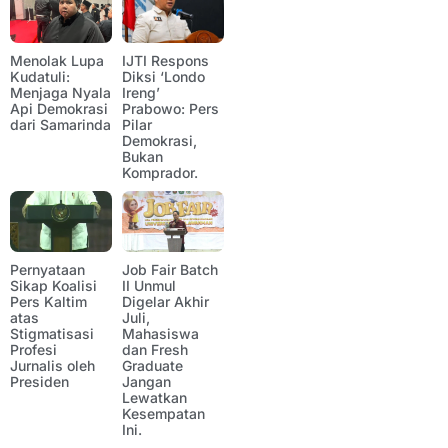
Menolak Lupa
IJTI Respons
Kudatuli:
Diksi ‘Londo
Menjaga Nyala
Ireng’
Api Demokrasi
Prabowo: Pers
dari Samarinda
Pilar
Demokrasi,
Bukan
Komprador.
Pernyataan
Job Fair Batch
Sikap Koalisi
II Unmul
Pers Kaltim
Digelar Akhir
atas
Juli,
Stigmatisasi
Mahasiswa
Profesi
dan Fresh
Jurnalis oleh
Graduate
Presiden
Jangan
Lewatkan
Kesempatan
Ini.