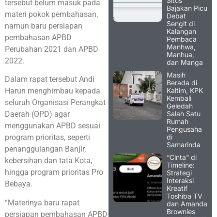
Situs
tersebut belum masuk pada
Bajakan Picu
materi pokok pembahasan,
Debat
Sengit di
namun baru persiapan
Kalangan
pembahasan APBD
Pembaca
Manhwa,
Perubahan 2021 dan APBD
Manhua,
2022.
dan Manga
Masih
Dalam rapat tersebut Andi
Berada di
Kaltim, KPK
Harun menghimbau kepada
Kembali
seluruh Organisasi Perangkat
Geledah
Salah Satu
Daerah (OPD) agar
Rumah
menggunakan APBD sesuai
Pengusaha
di
program prioritas, seperti
Samarinda
penanggulangan Banjir,
“Cinta” di
kebersihan dan tata Kota,
Timeline:
hingga program prioritas Pro
Strategi
Interaksi
Bebaya.
Kreatif
Toshiba TV
“Materinya baru rapat
dan Amanda
Brownies
persiapan pembahasan APBD