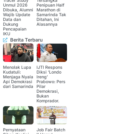
Tracer Study
Tersangka
Unmul 2026
Penipuan Half
Dibuka, Alumni
Marathon di
Wajib Update
Samarinda Tak
Data dan
Ditahan, Ini
Dukung
Alasannya
Pencapaian
IKU
Berita Terbaru
Menolak Lupa
IJTI Respons
Kudatuli:
Diksi ‘Londo
Menjaga Nyala
Ireng’
Api Demokrasi
Prabowo: Pers
dari Samarinda
Pilar
Demokrasi,
Bukan
Komprador.
Pernyataan
Job Fair Batch