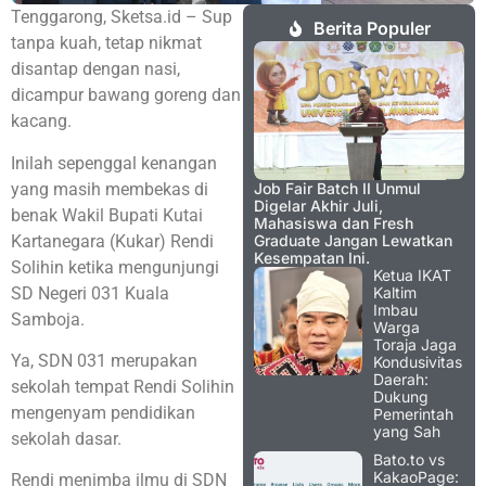
Tenggarong, Sketsa.id – Sup
Berita Populer
tanpa kuah, tetap nikmat
disantap dengan nasi,
dicampur bawang goreng dan
kacang.
Inilah sepenggal kenangan
yang masih membekas di
Job Fair Batch II Unmul
Digelar Akhir Juli,
benak Wakil Bupati Kutai
Mahasiswa dan Fresh
Kartanegara (Kukar) Rendi
Graduate Jangan Lewatkan
Kesempatan Ini.
Solihin ketika mengunjungi
Ketua IKAT
SD Negeri 031 Kuala
Kaltim
Imbau
Samboja.
Warga
Toraja Jaga
Ya, SDN 031 merupakan
Kondusivitas
Daerah:
sekolah tempat Rendi Solihin
Dukung
mengenyam pendidikan
Pemerintah
yang Sah
sekolah dasar.
Bato.to vs
KakaoPage:
Rendi menimba ilmu di SDN