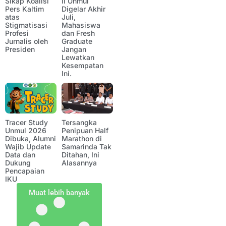
Sikap Koalisi
II Unmul
Pers Kaltim
Digelar Akhir
atas
Juli,
Stigmatisasi
Mahasiswa
Profesi
dan Fresh
Jurnalis oleh
Graduate
Presiden
Jangan
Lewatkan
Kesempatan
Ini.
Tracer Study
Tersangka
Unmul 2026
Penipuan Half
Dibuka, Alumni
Marathon di
Wajib Update
Samarinda Tak
Data dan
Ditahan, Ini
Dukung
Alasannya
Pencapaian
IKU
Muat lebih banyak