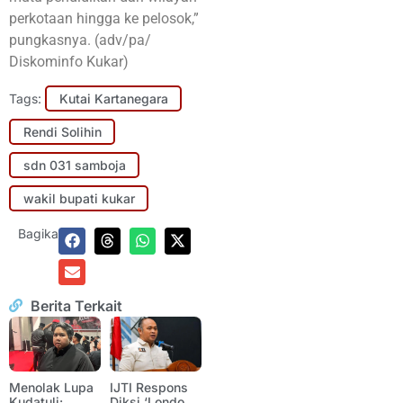
perkotaan hingga ke pelosok,”
pungkasnya. (adv/pa/
Diskominfo Kukar)
Tags:
Kutai Kartanegara
Rendi Solihin
sdn 031 samboja
wakil bupati kukar
Bagikan:
Berita Terkait
Menolak Lupa
IJTI Respons
Kudatuli:
Diksi ‘Londo