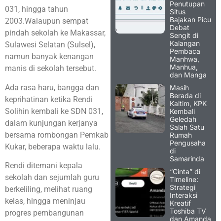
Penutupan
031, hingga tahun
Situs
Bajakan Picu
2003.Walaupun sempat
Debat
pindah sekolah ke Makassar,
Sengit di
Kalangan
Sulawesi Selatan (Sulsel),
Pembaca
namun banyak kenangan
Manhwa,
Manhua,
manis di sekolah tersebut.
dan Manga
Ada rasa haru, bangga dan
Masih
Berada di
keprihatinan ketika Rendi
Kaltim, KPK
Solihin kembali ke SDN 031,
Kembali
Geledah
dalam kunjungan kerjanya
Salah Satu
bersama rombongan Pemkab
Rumah
Pengusaha
Kukar, beberapa waktu lalu.
di
Samarinda
Rendi ditemani kepala
“Cinta” di
sekolah dan sejumlah guru
Timeline:
Strategi
berkeliling, melihat ruang
Interaksi
kelas, hingga meninjau
Kreatif
Toshiba TV
progres pembangunan
dan Amanda