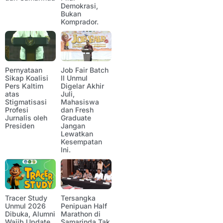
Demokrasi,
Bukan
Komprador.
Pernyataan
Job Fair Batch
Sikap Koalisi
II Unmul
Pers Kaltim
Digelar Akhir
atas
Juli,
Stigmatisasi
Mahasiswa
Profesi
dan Fresh
Jurnalis oleh
Graduate
Presiden
Jangan
Lewatkan
Kesempatan
Ini.
Tracer Study
Tersangka
Unmul 2026
Penipuan Half
Dibuka, Alumni
Marathon di
Wajib Update
Samarinda Tak