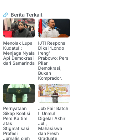
Berita Terkait
Menolak Lupa
IJTI Respons
Kudatuli:
Diksi ‘Londo
Menjaga Nyala
Ireng’
Api Demokrasi
Prabowo: Pers
dari Samarinda
Pilar
Demokrasi,
Bukan
Komprador.
Pernyataan
Job Fair Batch
Sikap Koalisi
II Unmul
Pers Kaltim
Digelar Akhir
atas
Juli,
Stigmatisasi
Mahasiswa
Profesi
dan Fresh
Jurnalis oleh
Graduate