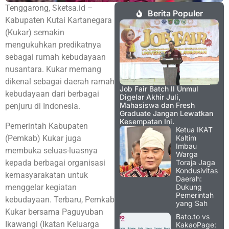
Tenggarong, Sketsa.id –
Berita Populer
Kabupaten Kutai Kartanegara
(Kukar) semakin
mengukuhkan predikatnya
sebagai rumah kebudayaan
nusantara. Kukar memang
dikenal sebagai daerah ramah
Job Fair Batch II Unmul
kebudayaan dari berbagai
Digelar Akhir Juli,
Mahasiswa dan Fresh
penjuru di Indonesia.
Graduate Jangan Lewatkan
Kesempatan Ini.
Pemerintah Kabupaten
Ketua IKAT
(Pemkab) Kukar juga
Kaltim
Imbau
membuka seluas-luasnya
Warga
kepada berbagai organisasi
Toraja Jaga
Kondusivitas
kemasyarakatan untuk
Daerah:
menggelar kegiatan
Dukung
Pemerintah
kebudayaan. Terbaru, Pemkab
yang Sah
Kukar bersama Paguyuban
Bato.to vs
Ikawangi (Ikatan Keluarga
KakaoPage: