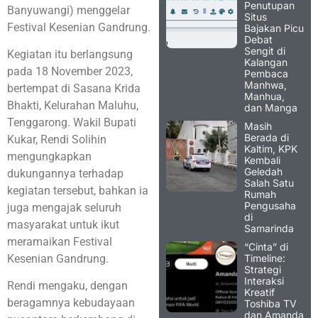
Penutupan
Banyuwangi) menggelar
Situs
Festival Kesenian Gandrung.
Bajakan Picu
Debat
Sengit di
Kegiatan itu berlangsung
Kalangan
pada 18 November 2023,
Pembaca
Manhwa,
bertempat di Sasana Krida
Manhua,
Bhakti, Kelurahan Maluhu,
dan Manga
Tenggarong. Wakil Bupati
Masih
Berada di
Kukar, Rendi Solihin
Kaltim, KPK
mengungkapkan
Kembali
Geledah
dukungannya terhadap
Salah Satu
kegiatan tersebut, bahkan ia
Rumah
Pengusaha
juga mengajak seluruh
di
masyarakat untuk ikut
Samarinda
meramaikan Festival
“Cinta” di
Timeline:
Kesenian Gandrung.
Strategi
Interaksi
Rendi mengaku, dengan
Kreatif
beragamnya kebudayaan
Toshiba TV
dan Amanda