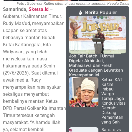
Foto : Gubernur Kaltim ditemui usai melantik sejumlah Kepala Dinas
Samarinda,
Sketsa.id
–
Berita Populer
Gubernur Kalimantan Timur,
Rudy Mas’ud, menyampaikan
ucapan selamat atas
bebasnya mantan Bupati
Kutai Kartanegara, Rita
Widyasari, yang telah
Job Fair Batch II Unmul
menyelesaikan masa
Digelar Akhir Juli,
Mahasiswa dan Fresh
hukumannya pada Senin
Graduate Jangan Lewatkan
(29/6/2026). Saat ditemui
Kesempatan Ini.
Ketua IKAT
awak media, Rudy
Kaltim
menyampaikan rasa syukur
Imbau
Warga
sekaligus menyambut
Toraja Jaga
kembalinya mantan Ketua
Kondusivitas
Daerah:
DPD Partai Golkar Kalimantan
Dukung
Timur tersebut ke tengah
Pemerintah
yang Sah
masyarakat. “Alhamdulillah
ya, selamat kembali
Bato.to vs