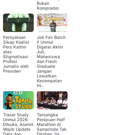
Bukan
Komprador.
Pernyataan
Job Fair Batch
Sikap Koalisi
II Unmul
Pers Kaltim
Digelar Akhir
atas
Juli,
Stigmatisasi
Mahasiswa
Profesi
dan Fresh
Jurnalis oleh
Graduate
Presiden
Jangan
Lewatkan
Kesempatan
Ini.
Tracer Study
Tersangka
Unmul 2026
Penipuan Half
Dibuka, Alumni
Marathon di
Wajib Update
Samarinda Tak
Data dan
Ditahan, Ini