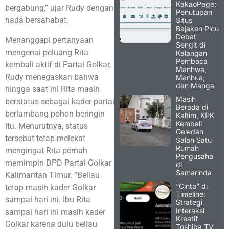
KakaoPage:
bergabung,” ujar Rudy dengan
Penutupan
nada bersahabat.
Situs
Bajakan Picu
Debat
Menanggapi pertanyaan
Sengit di
mengenai peluang Rita
Kalangan
Pembaca
kembali aktif di Partai Golkar,
Manhwa,
Rudy menegaskan bahwa
Manhua,
dan Manga
hingga saat ini Rita masih
Masih
berstatus sebagai kader partai
Berada di
berlambang pohon beringin
Kaltim, KPK
Kembali
itu. Menurutnya, status
Geledah
tersebut tetap melekat
Salah Satu
Rumah
mengingat Rita pernah
Pengusaha
memimpin DPD Partai Golkar
di
Samarinda
Kalimantan Timur. “Beliau
“Cinta” di
tetap masih kader Golkar
Timeline:
sampai hari ini. Ibu Rita
Strategi
Interaksi
sampai hari ini masih kader
Kreatif
Golkar karena dulu beliau
Toshiba TV