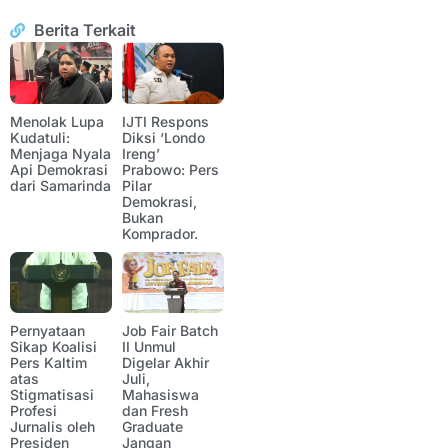
Berita Terkait
Menolak Lupa
IJTI Respons
Kudatuli:
Diksi ‘Londo
Menjaga Nyala
Ireng’
Api Demokrasi
Prabowo: Pers
dari Samarinda
Pilar
Demokrasi,
Bukan
Komprador.
Pernyataan
Job Fair Batch
Sikap Koalisi
II Unmul
Pers Kaltim
Digelar Akhir
atas
Juli,
Stigmatisasi
Mahasiswa
Profesi
dan Fresh
Jurnalis oleh
Graduate
Presiden
Jangan