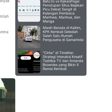
banyak
Bato.to vs KakaoPage:
Penutupan Situs Bajakan
Picu Debat Sengit di
Kalangan Pembaca
umlah
Manhwa, Manhua, dan
Manga
Masih Berada di Kaltim,
arena
KPK Kembali Geledah
Salah Satu Rumah
Pengusaha di Samarinda
“Cinta” di Timeline:
Strategi Interaksi Kreatif
Toshiba TV dan Amanda
Brownies yang Bikin X
Ramai Kembali