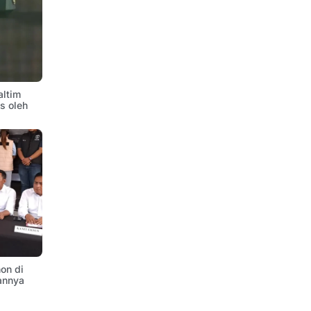
altim
is oleh
on di
annya