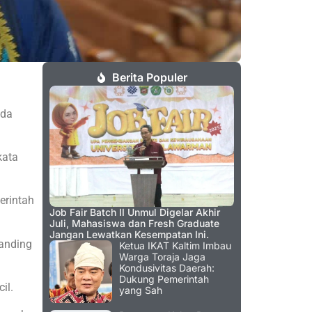
n
Berita Populer
ada
kata
erintah
Job Fair Batch II Unmul Digelar Akhir
Juli, Mahasiswa dan Fresh Graduate
Jangan Lewatkan Kesempatan Ini.
anding
Ketua IKAT Kaltim Imbau
Warga Toraja Jaga
Kondusivitas Daerah:
Dukung Pemerintah
il.
yang Sah