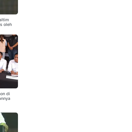
altim
is oleh
on di
annya