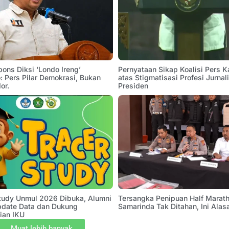
pons Diksi ‘Londo Ireng’
Pernyataan Sikap Koalisi Pers K
 Pers Pilar Demokrasi, Bukan
atas Stigmatisasi Profesi Jurnal
or.
Presiden
Study Unmul 2026 Dibuka, Alumni
Tersangka Penipuan Half Marath
pdate Data dan Dukung
Samarinda Tak Ditahan, Ini Alas
ian IKU
Muat lebih banyak