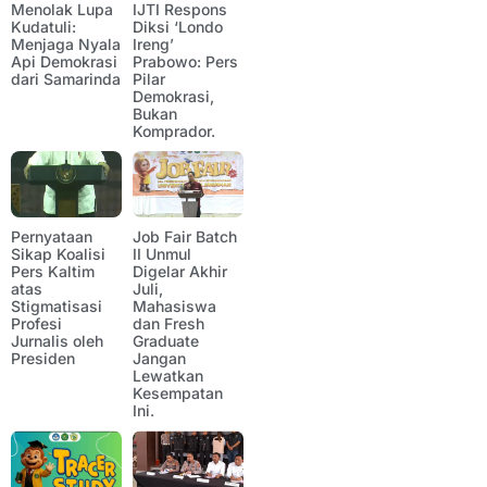
Menolak Lupa
IJTI Respons
Kudatuli:
Diksi ‘Londo
Menjaga Nyala
Ireng’
Api Demokrasi
Prabowo: Pers
dari Samarinda
Pilar
Demokrasi,
Bukan
Komprador.
Pernyataan
Job Fair Batch
Sikap Koalisi
II Unmul
Pers Kaltim
Digelar Akhir
atas
Juli,
Stigmatisasi
Mahasiswa
Profesi
dan Fresh
Jurnalis oleh
Graduate
Presiden
Jangan
Lewatkan
Kesempatan
Ini.