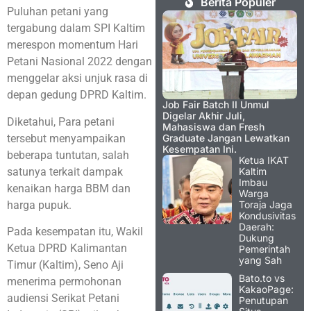
Berita Populer
Puluhan petani yang
tergabung dalam SPI Kaltim
merespon momentum Hari
Petani Nasional 2022 dengan
menggelar aksi unjuk rasa di
depan gedung DPRD Kaltim.
Job Fair Batch II Unmul
Digelar Akhir Juli,
Diketahui, Para petani
Mahasiswa dan Fresh
tersebut menyampaikan
Graduate Jangan Lewatkan
Kesempatan Ini.
beberapa tuntutan, salah
Ketua IKAT
satunya terkait dampak
Kaltim
Imbau
kenaikan harga BBM dan
Warga
harga pupuk.
Toraja Jaga
Kondusivitas
Daerah:
Pada kesempatan itu, Wakil
Dukung
Ketua DPRD Kalimantan
Pemerintah
yang Sah
Timur (Kaltim), Seno Aji
Bato.to vs
menerima permohonan
KakaoPage:
audiensi Serikat Petani
Penutupan