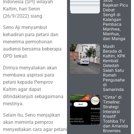
Situs
Indonesia (SPI) wilayah
Bajakan Picu
Kaltim, hari Senin
Debat
Sengit di
(26/9/2022) siang.
Kalangan
Pembaca
Seno Aji menyambut
Manhwa,
Manhua,
kehadiran para petani dan
dan Manga
menerima permohonan
Masih
audiensi bersama beberapa
Berada di
Kaltim, KPK
OPD terkait.
Kembali
Geledah
Dirinya menyatakan akan
Salah Satu
membawa aspirasi para
Rumah
Pengusaha
petani kepada Pemprov
di
Kaltim agar dapat
Samarinda
ditindaklanjuti sebagaimana
“Cinta” di
Timeline:
mestinya.
Strategi
Interaksi
Selain itu, Seno menjajikan
Kreatif
Toshiba TV
akan meminta pemprov
dan Amanda
menyediakan cara agar petani
Brownies