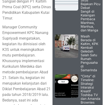
Situs
Sangsel dengan PT Kaltim
Bajakan Picu
Prima Coal (KPC) serta Dinas
Debat
Sengit di
Pendidikan Kabupaten Kutai
Kalangan
Timur.
Pembaca
Manhwa,
Manhua,
Manager Community
dan Manga
Empowerment KPC Nanang
Masih
Supriyadi mengatakan,
Berada di
Kaltim, KPK
kegiatan itu diinisiasi oleh
Kembali
K3S untuk meningkatkan
Geledah
Salah Satu
mutu pembelajaran.
Rumah
Khususnya implementasi
Pengusaha
di
Kurikulum Merdeka dan
Samarinda
metode pembelajaran Abad
“Cinta” di
21. Selain itu, kegiatan ini
Timeline:
merupakan kelanjutan dari
Strategi
Interaksi
Diklat Pembelajaran Abad 21
Kreatif
pada tahun 2018/2019 lalu.
Toshiba TV
dan Amanda
Bedanya, saat ini ada
Brownies