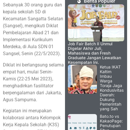
Berita Populer
Sebanyak 30 orang guru dan
kepala sekolah SD di
Kecamatan Sangatta Selatan
(Sangsel), mengikuti Diklat
Pembelajaran Abad 21 dan
Implementasi Kurikulum
Job Fair Batch II Unmul
Merdeka, di Aula SDN 01
Digelar Akhir Juli,
Mahasiswa dan Fresh
Sangsel, Senin (22/5/2023).
Graduate Jangan Lewatkan
Kesempatan Ini.
Diklat ini berlangsung selama
Ketua IKAT
empat hari, mulai Senin-
Kaltim
Imbau
Kamis (22-25 Mei 2023),
Warga
menghadirkan fasilitator
Toraja Jaga
Kondusivitas
berpengalaman dari Jakarta,
Daerah:
Agus Sampurna.
Dukung
Pemerintah
yang Sah
Kegiatan ini merupakan
Bato.to vs
kolaborasi antara Kelompok
KakaoPage:
Kerja Kepala Sekolah (K3S)
Penutupan