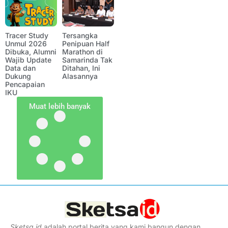
Tracer Study
Tersangka
Unmul 2026
Penipuan Half
Dibuka, Alumni
Marathon di
Wajib Update
Samarinda Tak
Data dan
Ditahan, Ini
Dukung
Alasannya
Pencapaian
IKU
Muat lebih banyak
Sketsa
.
id
adalah portal berita yang kami bangun dengan