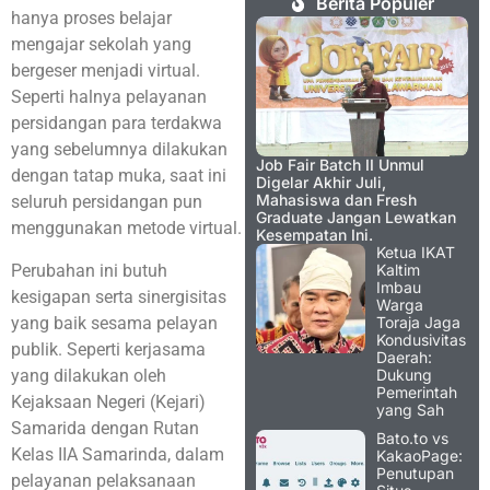
Berita Populer
hanya proses belajar
mengajar sekolah yang
bergeser menjadi virtual.
Seperti halnya pelayanan
persidangan para terdakwa
yang sebelumnya dilakukan
Job Fair Batch II Unmul
dengan tatap muka, saat ini
Digelar Akhir Juli,
Mahasiswa dan Fresh
seluruh persidangan pun
Graduate Jangan Lewatkan
menggunakan metode virtual.
Kesempatan Ini.
Ketua IKAT
Perubahan ini butuh
Kaltim
Imbau
kesigapan serta sinergisitas
Warga
yang baik sesama pelayan
Toraja Jaga
Kondusivitas
publik. Seperti kerjasama
Daerah:
yang dilakukan oleh
Dukung
Pemerintah
Kejaksaan Negeri (Kejari)
yang Sah
Samarida dengan Rutan
Bato.to vs
Kelas IIA Samarinda, dalam
KakaoPage:
Penutupan
pelayanan pelaksanaan