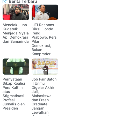
Berita Terbaru
Menolak Lupa
IJTI Respons
Kudatuli:
Diksi ‘Londo
Menjaga Nyala
Ireng’
Api Demokrasi
Prabowo: Pers
dari Samarinda
Pilar
Demokrasi,
Bukan
Komprador.
Pernyataan
Job Fair Batch
Sikap Koalisi
II Unmul
Pers Kaltim
Digelar Akhir
atas
Juli,
Stigmatisasi
Mahasiswa
Profesi
dan Fresh
Jurnalis oleh
Graduate
Presiden
Jangan
Lewatkan