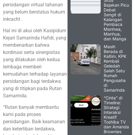
Situs
persidangan virtual tahanan
Bajakan Picu
Debat
yang belum berstatus hukum
Sengit di
inkracht .
Kalangan
Pembaca
Manhwa,
Hal ini di akui oleh Kasipidum
Manhua,
Kejari Samarinda Hafidi, yang
dan Manga
membenarkan bahwa
Masih
Berada di
kordinasi serta sinergisitas
Kaltim, KPK
yang dilakukan oleh kedua
Kembali
Geledah
lembaga memberi
Salah Satu
kemudahan terhadap layanan
Rumah
Pengusaha
persidangan bagi terdakwa
di
yang di titipkan pada Rutan
Samarinda
Samarinda.
“Cinta” di
Timeline:
“Rutan banyak membantu
Strategi
Interaksi
kami pada proses
Kreatif
persidangan. Baik keamanan
Toshiba TV
dan Amanda
dan ketertiban terdakwa,
Brownies