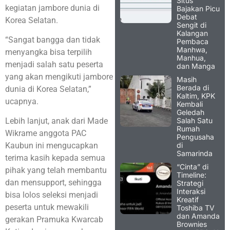
Situs
kegiatan jambore dunia di
Bajakan Picu
Debat
Korea Selatan.
Sengit di
Kalangan
“Sangat bangga dan tidak
Pembaca
Manhwa,
menyangka bisa terpilih
Manhua,
menjadi salah satu peserta
dan Manga
yang akan mengikuti jambore
Masih
Berada di
dunia di Korea Selatan,”
Kaltim, KPK
ucapnya.
Kembali
Geledah
Salah Satu
Lebih lanjut, anak dari Made
Rumah
Wikrame anggota PAC
Pengusaha
di
Kaubun ini mengucapkan
Samarinda
terima kasih kepada semua
“Cinta” di
pihak yang telah membantu
Timeline:
dan mensupport, sehingga
Strategi
Interaksi
bisa lolos seleksi menjadi
Kreatif
peserta untuk mewakili
Toshiba TV
dan Amanda
gerakan Pramuka Kwarcab
Brownies