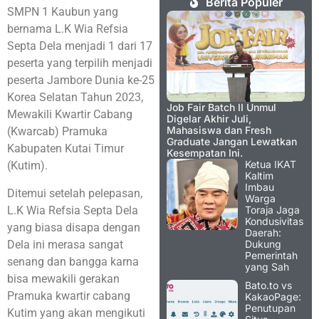
Berita Populer
SMPN 1 Kaubun yang
bernama L.K Wia Refsia
Septa Dela menjadi 1 dari 17
peserta yang terpilih menjadi
peserta Jambore Dunia ke-25
Korea Selatan Tahun 2023,
Job Fair Batch II Unmul
Mewakili Kwartir Cabang
Digelar Akhir Juli,
Mahasiswa dan Fresh
(Kwarcab) Pramuka
Graduate Jangan Lewatkan
Kabupaten Kutai Timur
Kesempatan Ini.
Ketua IKAT
(Kutim).
Kaltim
Imbau
Ditemui setelah pelepasan,
Warga
L.K Wia Refsia Septa Dela
Toraja Jaga
Kondusivitas
yang biasa disapa dengan
Daerah:
Dela ini merasa sangat
Dukung
Pemerintah
senang dan bangga karna
yang Sah
bisa mewakili gerakan
Bato.to vs
Pramuka kwartir cabang
KakaoPage:
Penutupan
Kutim yang akan mengikuti